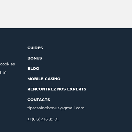
GUIDES
BONUS
 cookies
BLOG
lité
MOBILE CASINO
RENCONTREZ NOS EXPERTS
CONTACTS
tipscasinobonus@gmail.com
+1 (613) 416 89 01