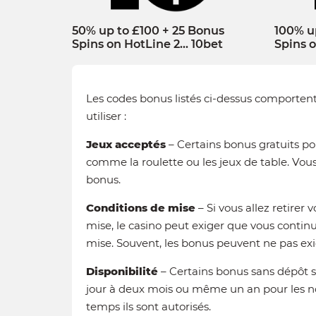
50% up to £100 + 25 Bonus
100% u
Spins on HotLine 2… 10bet
Spins 
Les codes bonus listés ci-dessus comportent
utiliser :
Jeux acceptés
– Certains bonus gratuits po
comme la roulette ou les jeux de table. Vou
bonus.
Conditions de mise
– Si vous allez retirer 
mise, le casino peut exiger que vous continu
mise. Souvent, les bonus peuvent ne pas exig
Disponibilité
– Certains bonus sans dépôt s
jour à deux mois ou même un an pour les no
temps ils sont autorisés.