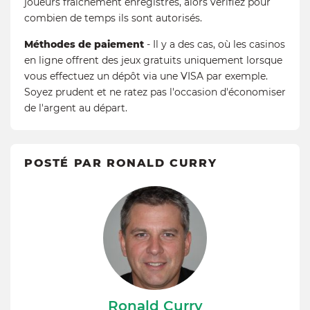
joueurs fraîchement enregistrés, alors vérifiez pour
combien de temps ils sont autorisés.
Méthodes de paiement
- Il y a des cas, où les casinos
en ligne offrent des jeux gratuits uniquement lorsque
vous effectuez un dépôt via une VISA par exemple.
Soyez prudent et ne ratez pas l'occasion d'économiser
de l'argent au départ.
POSTÉ PAR RONALD CURRY
Ronald Curry