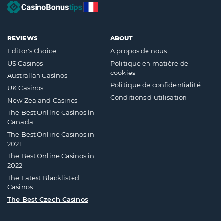
REVIEWS
ABOUT
Editor's Choice
A propos de nous
US Casinos
Politique en matière de
cookies
Australian Casinos
Politique de confidentialité
UK Casinos
Conditions d’utilisation
New Zealand Casinos
The Best Online Casinos in
Canada
The Best Online Casinos in
2021
The Best Online Casinos in
2022
The Latest Blacklisted
Casinos
The Best Czech Casinos