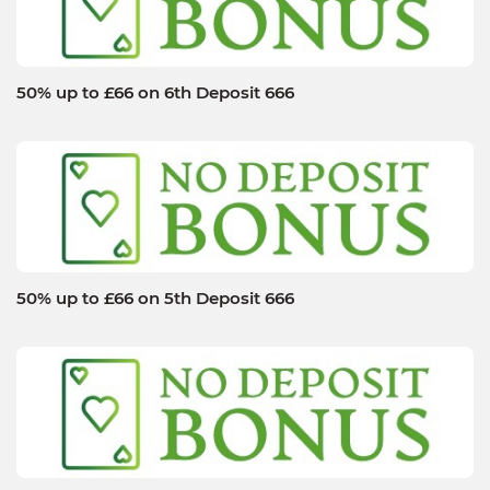
50% up to £66 on 6th Deposit 666
50% up to £66 on 5th Deposit 666