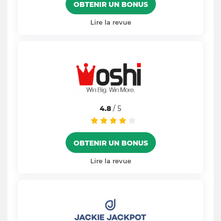
OBTENIR UN BONUS
Lire la revue
4.8
/ 5
OBTENIR UN BONUS
Lire la revue