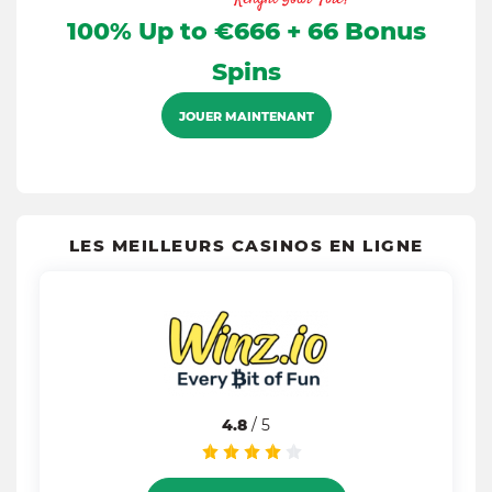
100% Up to €666 + 66 Bonus
Spins
JOUER MAINTENANT
LES MEILLEURS CASINOS EN LIGNE
4.8
/ 5