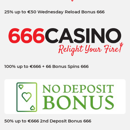
25% up to €50 Wednesday Reload Bonus 666
100% up to €666 + 66 Bonus Spins 666
50% up to €666 2nd Deposit Bonus 666