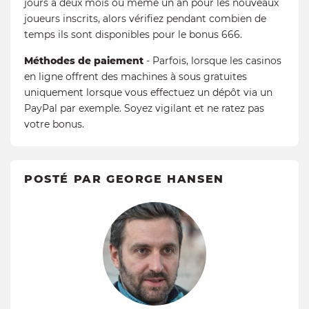
jours à deux mois ou même un an pour les nouveaux
joueurs inscrits, alors vérifiez pendant combien de
temps ils sont disponibles pour le bonus 666.
Méthodes de paiement
- Parfois, lorsque les casinos
en ligne offrent des machines à sous gratuites
uniquement lorsque vous effectuez un dépôt via un
PayPal par exemple. Soyez vigilant et ne ratez pas
votre bonus.
POSTÉ PAR GEORGE HANSEN