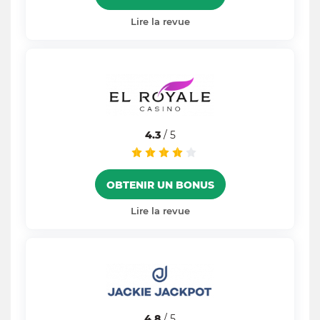
Lire la revue
4.3
/ 5
OBTENIR UN BONUS
Lire la revue
4.8
/ 5