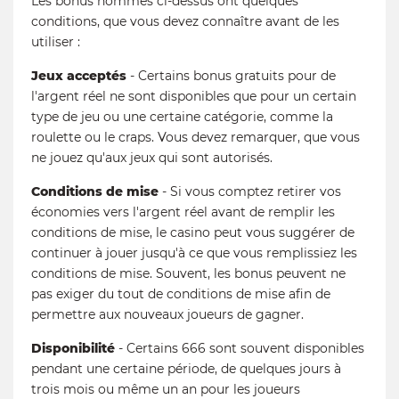
Les bonus nommés ci-dessus ont quelques
conditions, que vous devez connaître avant de les
utiliser :
Jeux acceptés
- Certains bonus gratuits pour de
l'argent réel ne sont disponibles que pour un certain
type de jeu ou une certaine catégorie, comme la
roulette ou le craps. Vous devez remarquer, que vous
ne jouez qu'aux jeux qui sont autorisés.
Conditions de mise
- Si vous comptez retirer vos
économies vers l'argent réel avant de remplir les
conditions de mise, le casino peut vous suggérer de
continuer à jouer jusqu'à ce que vous remplissiez les
conditions de mise. Souvent, les bonus peuvent ne
pas exiger du tout de conditions de mise afin de
permettre aux nouveaux joueurs de gagner.
Disponibilité
- Certains 666 sont souvent disponibles
pendant une certaine période, de quelques jours à
trois mois ou même un an pour les joueurs