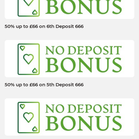
50% up to £66 on 6th Deposit 666
50% up to £66 on 5th Deposit 666