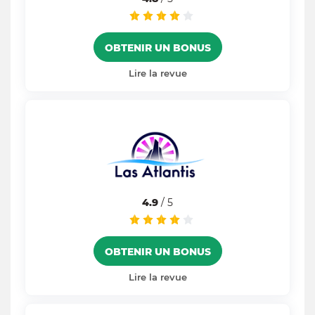
OBTENIR UN BONUS
Lire la revue
4.9
/ 5
OBTENIR UN BONUS
Lire la revue