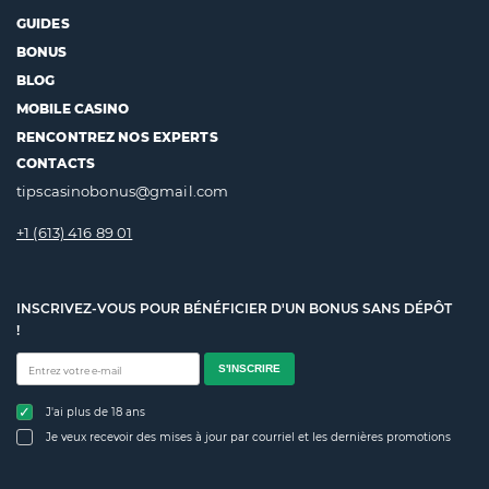
GUIDES
BONUS
BLOG
MOBILE CASINO
RENCONTREZ NOS EXPERTS
CONTACTS
tipscasinobonus@gmail.com
+1 (613) 416 89 01
INSCRIVEZ-VOUS POUR BÉNÉFICIER D'UN BONUS SANS DÉPÔT
!
S'INSCRIRE
J'ai plus de 18 ans
Je veux recevoir des mises à jour par courriel et les dernières promotions