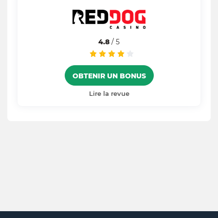
4.8
/ 5
OBTENIR UN BONUS
Lire la revue