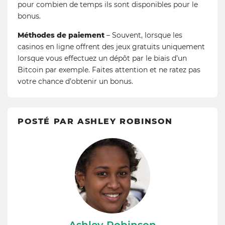
pour combien de temps ils sont disponibles pour le
bonus.
Méthodes de paiement
– Souvent, lorsque les
casinos en ligne offrent des jeux gratuits uniquement
lorsque vous effectuez un dépôt par le biais d’un
Bitcoin par exemple. Faites attention et ne ratez pas
votre chance d’obtenir un bonus.
POSTÉ PAR ASHLEY ROBINSON