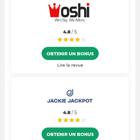
4.8
/ 5
OBTENIR UN BONUS
Lire la revue
4.8
/ 5
OBTENIR UN BONUS