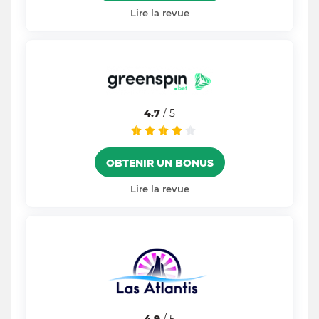
Lire la revue
4.7
/ 5
OBTENIR UN BONUS
Lire la revue