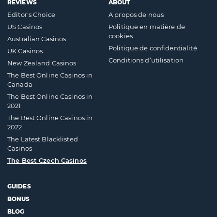
REVIEWS
ABOUT
Editor's Choice
A propos de nous
US Casinos
Politique en matière de
cookies
Australian Casinos
Politique de confidentialité
UK Casinos
Conditions d’utilisation
New Zealand Casinos
The Best Online Casinos in
Canada
The Best Online Casinos in
2021
The Best Online Casinos in
2022
The Latest Blacklisted
Casinos
The Best Czech Casinos
GUIDES
BONUS
BLOG