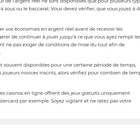
ur de l'argent réel ne sont disponibles que pour plusieurs ty
 sous ou le baccarat. Vous devez vérifier, que vous jouez à 
er vos économies en argent réel avant de recevoir les
érer de continuer à jouer jusqu'à ce que vous ayez rempli le
nt ne pas exiger de conditions de mise du tout afin de
.
t souvent disponibles pour une certaine période de temps,
joueurs novices inscrits, alors vérifiez pour combien de tem
ù les casinos en ligne offrent des jeux gratuits uniquement
tercard par exemple. Soyez vigilant et ne ratez pas votre