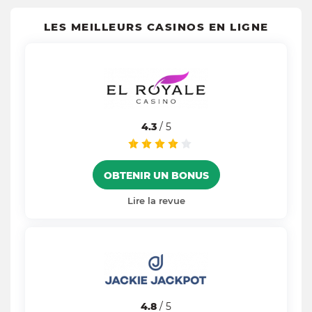
LES MEILLEURS CASINOS EN LIGNE
4.3
/ 5
OBTENIR UN BONUS
Lire la revue
4.8
/ 5