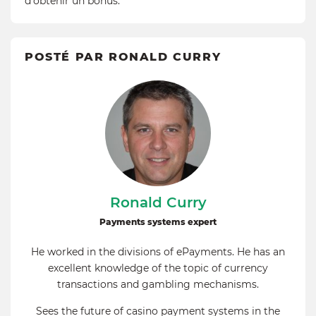
d'obtenir un bonus.
POSTÉ PAR RONALD CURRY
Ronald Curry
Payments systems expert
He worked in the divisions of ePayments. He has an
excellent knowledge of the topic of currency
transactions and gambling mechanisms.
Sees the future of casino payment systems in the