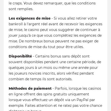
le craps. Vous devez remarquer, que les conditions
sont remplies.
Les exigences de mise
- Si vous allez retirer votre
bankroll à l'argent réel avant de recevoir les exigences
de mise, le casino peut vous suggérer de continuer à
jouer jusqu'à ce que vous complétiez les exigences de
mise. De nombreux bonus peuvent ne pas exiger de
conditions de mise du tout pour être utiles.
Disponibilité
- Certains bonus sans dépôt sont
souvent disponibles pendant une certaine période, de
quelques jours à un mois ou même une année pour
les joueurs novices inscrits, alors vérifiez pendant
combien de temps ils sont autorisés.
Méthodes de paiement
- Parfois, lorsque les casinos
en ligne offrent des spins gratuits uniquement
lorsque vous effectuez un dépôt via un PayPal par
exemple. Faites attention et ne ratez pas votre chance