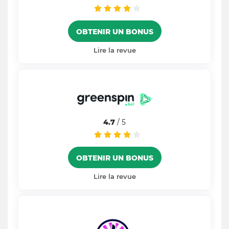
OBTENIR UN BONUS
Lire la revue
4.7
/ 5
OBTENIR UN BONUS
Lire la revue