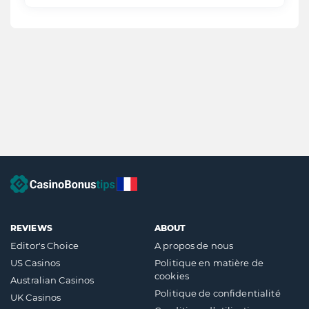
REVIEWS
ABOUT
Editor's Choice
A propos de nous
US Casinos
Politique en matière de
cookies
Australian Casinos
Politique de confidentialité
UK Casinos