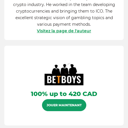
crypto industry. He worked in the team developing
cryptocurrencies and bringing them to ICO. The
excellent strategic vision of gambling topics and
various payment methods.
Visitez la page de l'auteur
100% up to 420 CAD
JOUER MAINTENANT