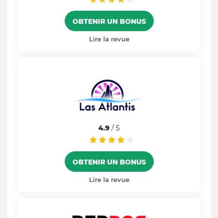
OBTENIR UN BONUS
Lire la revue
4.9
/ 5
OBTENIR UN BONUS
Lire la revue