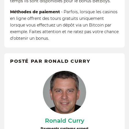
temps ils sont disponibles pour le bonus BetBoys.
Méthodes de paiement
- Parfois, lorsque les casinos
en ligne offrent des tours gratuits uniquement
lorsque vous effectuez un dépôt via un Bitcoin par
exemple. Faites attention et ne ratez pas votre chance
d'obtenir un bonus.
POSTÉ PAR RONALD CURRY
Ronald Curry
Payments systems expert