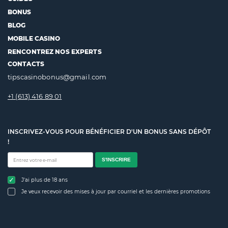
BONUS
BLOG
MOBILE CASINO
RENCONTREZ NOS EXPERTS
CONTACTS
tipscasinobonus@gmail.com
+1 (613) 416 89 01
INSCRIVEZ-VOUS POUR BÉNÉFICIER D'UN BONUS SANS DÉPÔT
!
S'INSCRIRE
J'ai plus de 18 ans
Je veux recevoir des mises à jour par courriel et les dernières promotions