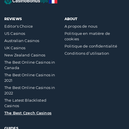
REVIEWS
ABOUT
Editor's Choice
A propos de nous
US Casinos
Politique en matière de
cookies
Australian Casinos
Politique de confidentialité
UK Casinos
Conditions d’utilisation
New Zealand Casinos
The Best Online Casinos in
Canada
The Best Online Casinos in
2021
The Best Online Casinos in
2022
The Latest Blacklisted
Casinos
The Best Czech Casinos
GUIDES