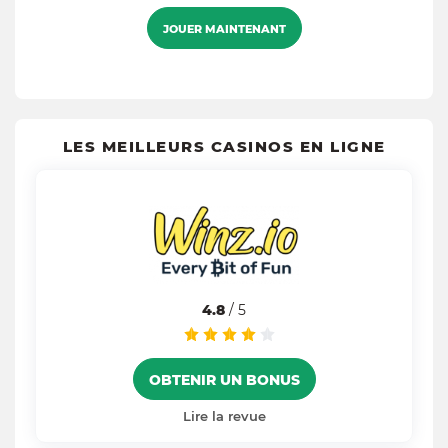
JOUER MAINTENANT
LES MEILLEURS CASINOS EN LIGNE
4.8
/ 5
OBTENIR UN BONUS
Lire la revue