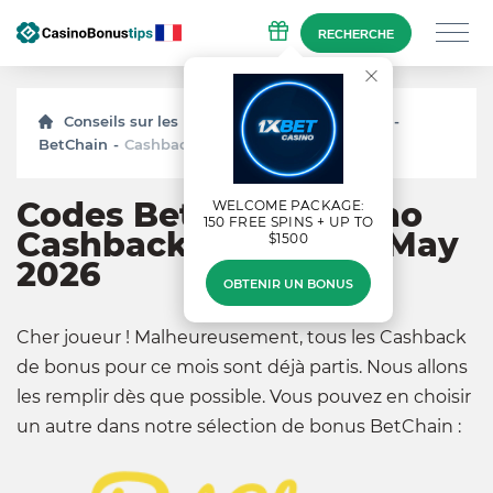
RECHERCHE
Conseils sur les bonus de casino
Bonusuri
BetChain
Cashback Bonus
Codes BetChain Casino
WELCOME PACKAGE:
150 FREE SPINS + UP TO
Cashback Bonus sur May
$1500
2026
OBTENIR UN BONUS
Cher joueur ! Malheureusement, tous les Cashback
de bonus pour ce mois sont déjà partis. Nous allons
les remplir dès que possible. Vous pouvez en choisir
un autre dans notre sélection de bonus BetChain :