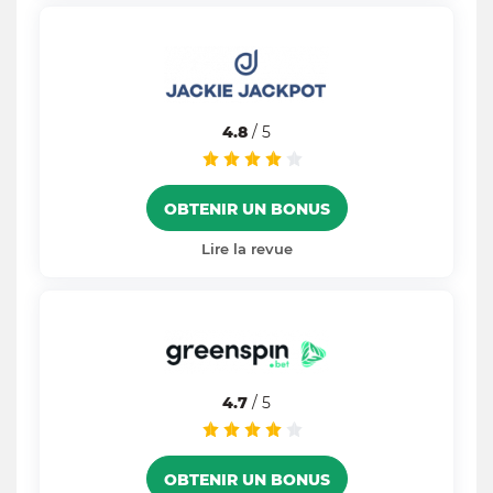
4.8
/ 5
OBTENIR UN BONUS
Lire la revue
4.7
/ 5
OBTENIR UN BONUS