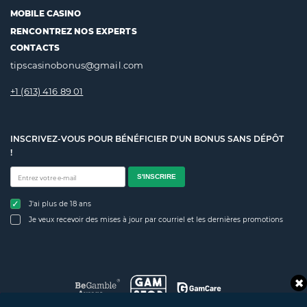
MOBILE CASINO
RENCONTREZ NOS EXPERTS
CONTACTS
tipscasinobonus@gmail.com
+1 (613) 416 89 01
INSCRIVEZ-VOUS POUR BÉNÉFICIER D'UN BONUS SANS DÉPÔT
!
S'INSCRIRE
J'ai plus de 18 ans
Je veux recevoir des mises à jour par courriel et les dernières promotions