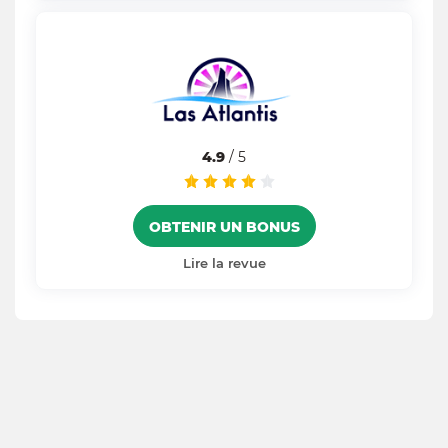
4.9
/ 5
OBTENIR UN BONUS
Lire la revue