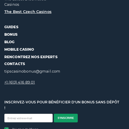
Casinos
The Best Czech Casinos
GUIDES
BONUS
BLOG
MOBILE CASINO
RENCONTREZ NOS EXPERTS
CONTACTS
tipscasinobonus@gmail.com
+1 (613) 416 89 01
INSCRIVEZ-VOUS POUR BÉNÉFICIER D'UN BONUS SANS DÉPÔT
!
S'INSCRIRE