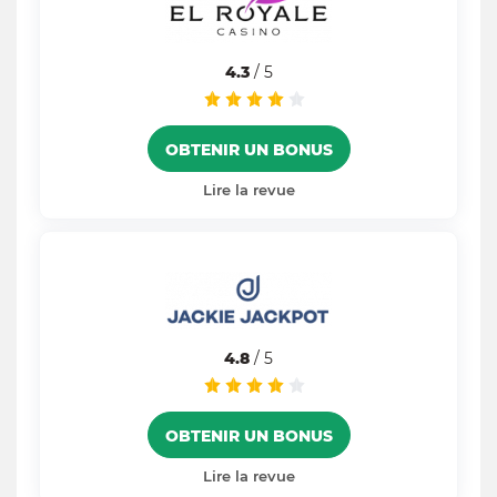
4.3
/ 5
OBTENIR UN BONUS
Lire la revue
4.8
/ 5
OBTENIR UN BONUS
Lire la revue