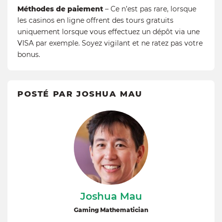
Méthodes de paiement
– Ce n’est pas rare, lorsque
les casinos en ligne offrent des tours gratuits
uniquement lorsque vous effectuez un dépôt via une
VISA par exemple. Soyez vigilant et ne ratez pas votre
bonus.
POSTÉ PAR JOSHUA MAU
Joshua Mau
Gaming Mathematician