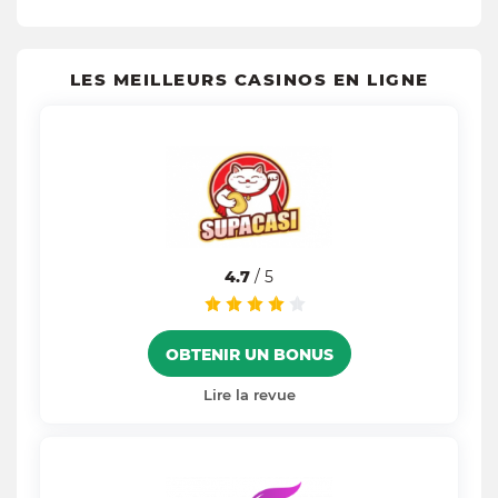
LES MEILLEURS CASINOS EN LIGNE
4.7
/ 5
OBTENIR UN BONUS
Lire la revue