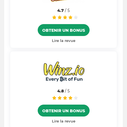
4.7
/ 5
OBTENIR UN BONUS
Lire la revue
4.8
/ 5
OBTENIR UN BONUS
Lire la revue