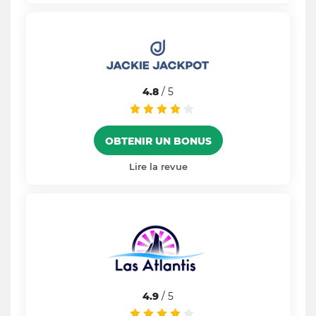
4.8
/ 5
OBTENIR UN BONUS
Lire la revue
4.9
/ 5