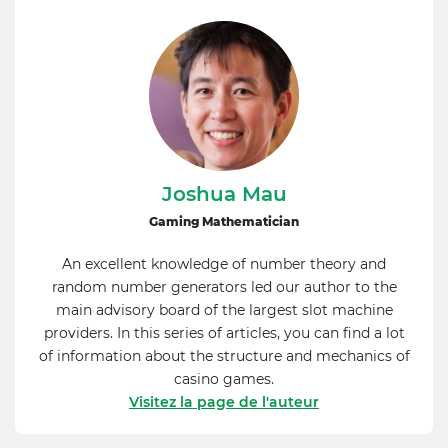
Joshua Mau
Gaming Mathematician
An excellent knowledge of number theory and
random number generators led our author to the
main advisory board of the largest slot machine
providers. In this series of articles, you can find a lot
of information about the structure and mechanics of
casino games.
Visitez la page de l'auteur