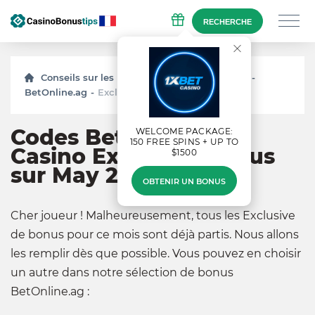
RECHERCHE
Conseils sur les bonus de casino
Bonusuri
BetOnline.ag
Exclusive Bonus
Codes BetOnline.ag
WELCOME PACKAGE:
150 FREE SPINS + UP TO
Casino Exclusive Bonus
$1500
sur May 2026
OBTENIR UN BONUS
Cher joueur ! Malheureusement, tous les Exclusive
de bonus pour ce mois sont déjà partis. Nous allons
les remplir dès que possible. Vous pouvez en choisir
un autre dans notre sélection de bonus
BetOnline.ag :