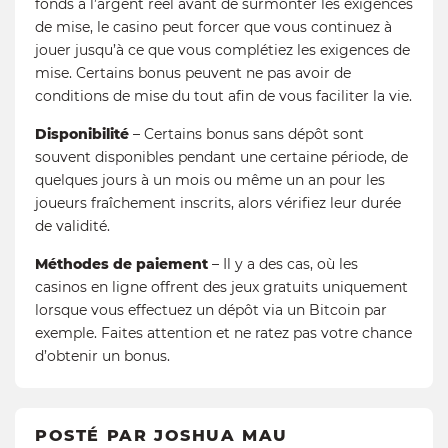
fonds à l’argent réel avant de surmonter les exigences
de mise, le casino peut forcer que vous continuez à
jouer jusqu’à ce que vous complétiez les exigences de
mise. Certains bonus peuvent ne pas avoir de
conditions de mise du tout afin de vous faciliter la vie.
Disponibilité
– Certains bonus sans dépôt sont
souvent disponibles pendant une certaine période, de
quelques jours à un mois ou même un an pour les
joueurs fraîchement inscrits, alors vérifiez leur durée
de validité.
Méthodes de paiement
– Il y a des cas, où les
casinos en ligne offrent des jeux gratuits uniquement
lorsque vous effectuez un dépôt via un Bitcoin par
exemple. Faites attention et ne ratez pas votre chance
d’obtenir un bonus.
POSTÉ PAR JOSHUA MAU