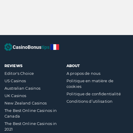
REVIEWS
ABOUT
Editor's Choice
A propos de nous
US Casinos
Politique en matière de
cookies
Australian Casinos
Politique de confidentialité
UK Casinos
Conditions d’utilisation
New Zealand Casinos
The Best Online Casinos in
Canada
The Best Online Casinos in
2021