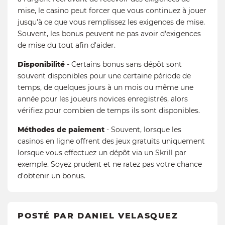
mise, le casino peut forcer que vous continuez à jouer
jusqu'à ce que vous remplissez les exigences de mise.
Souvent, les bonus peuvent ne pas avoir d'exigences
de mise du tout afin d'aider.
Disponibilité
- Certains bonus sans dépôt sont
souvent disponibles pour une certaine période de
temps, de quelques jours à un mois ou même une
année pour les joueurs novices enregistrés, alors
vérifiez pour combien de temps ils sont disponibles.
Méthodes de paiement
- Souvent, lorsque les
casinos en ligne offrent des jeux gratuits uniquement
lorsque vous effectuez un dépôt via un Skrill par
exemple. Soyez prudent et ne ratez pas votre chance
d'obtenir un bonus.
POSTÉ PAR DANIEL VELASQUEZ