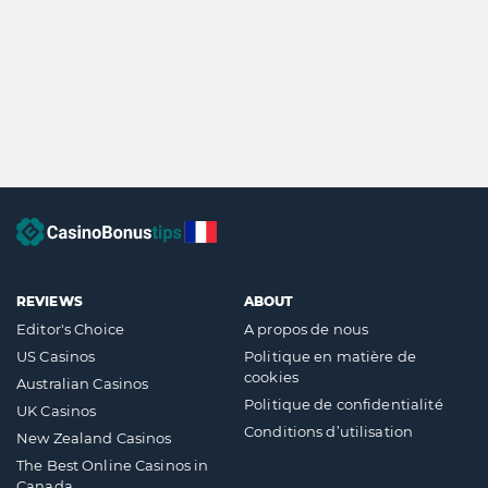
REVIEWS
ABOUT
Editor's Choice
A propos de nous
US Casinos
Politique en matière de
cookies
Australian Casinos
Politique de confidentialité
UK Casinos
Conditions d’utilisation
New Zealand Casinos
The Best Online Casinos in
Canada