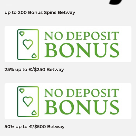
up to 200 Bonus Spins Betway
25% up to €/$250 Betway
50% up to €/$500 Betway