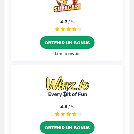
4.7
/ 5
OBTENIR UN BONUS
Lire la revue
4.8
/ 5
OBTENIR UN BONUS