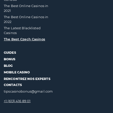
The Best Online Casinos in
2021
The Best Online Casinos in
2022
The Latest Blacklisted
Casinos
The Best Czech Casinos
GUIDES
BONUS
BLOG
MOBILE CASINO
RENCONTREZ NOS EXPERTS
CONTACTS
tipscasinobonus@gmail.com
+1 (613) 416 89 01