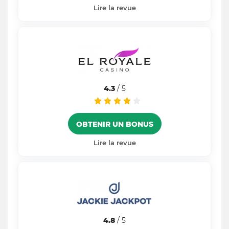
Lire la revue
4.3
/ 5
OBTENIR UN BONUS
Lire la revue
4.8
/ 5