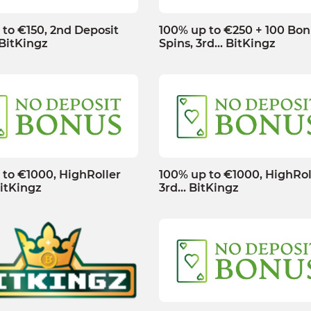
 to €150, 2nd Deposit
100% up to €250 + 100 Bo
BitKingz
Spins, 3rd… BitKingz
 to €1000, HighRoller
100% up to €1000, HighRol
itKingz
3rd… BitKingz