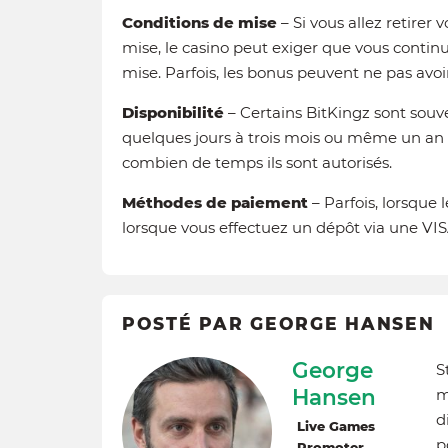
Conditions de mise
– Si vous allez retirer 
mise, le casino peut exiger que vous continu
mise. Parfois, les bonus peuvent ne pas avoi
Disponibilité
– Certains BitKingz sont souv
quelques jours à trois mois ou même un an p
combien de temps ils sont autorisés.
Méthodes de paiement
– Parfois, lorsque 
lorsque vous effectuez un dépôt via une VIS
POSTÉ PAR GEORGE HANSEN
George
S
Hansen
m
d
Live Games
p
Promoter