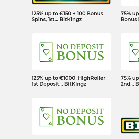
125% up to €150 + 100 Bonus
75% up
Spins, 1st… BitKingz
Bonus 
125% up to €1000, HighRoller
75% up
1st Deposit… BitKingz
2nd… B