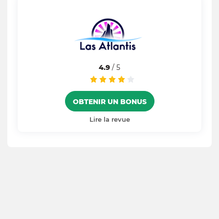
4.9
/ 5
OBTENIR UN BONUS
Lire la revue