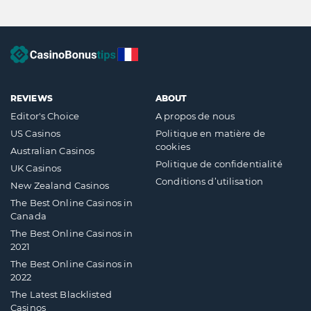
REVIEWS
ABOUT
Editor's Choice
A propos de nous
US Casinos
Politique en matière de
cookies
Australian Casinos
Politique de confidentialité
UK Casinos
Conditions d’utilisation
New Zealand Casinos
The Best Online Casinos in
Canada
The Best Online Casinos in
2021
The Best Online Casinos in
2022
The Latest Blacklisted
Casinos