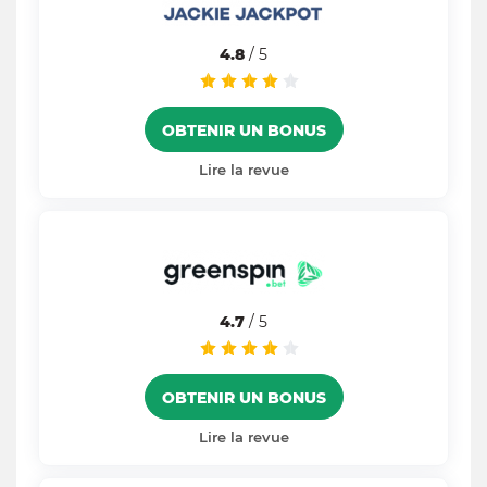
4.8
/ 5
OBTENIR UN BONUS
Lire la revue
4.7
/ 5
OBTENIR UN BONUS
Lire la revue