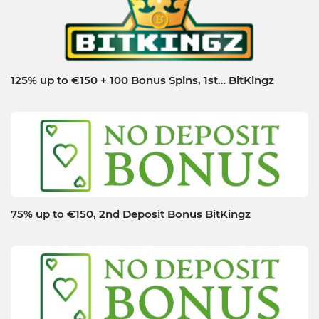
125% up to €150 + 100 Bonus Spins, 1st… BitKingz
75% up to €150, 2nd Deposit Bonus BitKingz