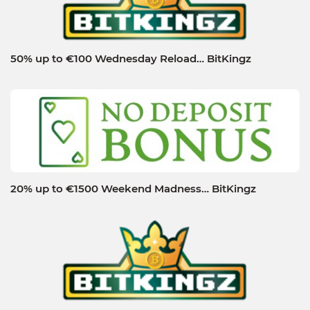
50% up to €100 Wednesday Reload… BitKingz
20% up to €1500 Weekend Madness… BitKingz