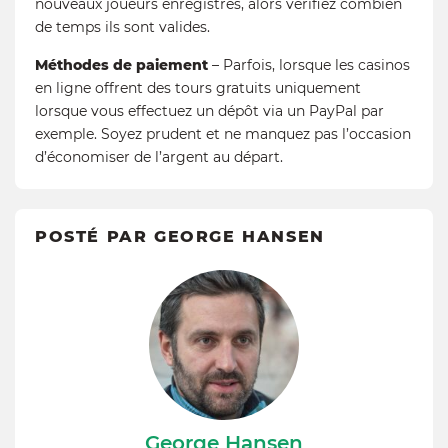
nouveaux joueurs enregistrés, alors vérifiez combien
de temps ils sont valides.
Méthodes de paiement
– Parfois, lorsque les casinos
en ligne offrent des tours gratuits uniquement
lorsque vous effectuez un dépôt via un PayPal par
exemple. Soyez prudent et ne manquez pas l’occasion
d’économiser de l’argent au départ.
POSTÉ PAR GEORGE HANSEN
George Hansen