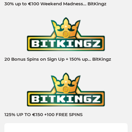
30% up to €100 Weekend Madness… BitKingz
20 Bonus Spins on Sign Up + 150% up… BitKingz
125% UP TO €150 +100 FREE SPINS