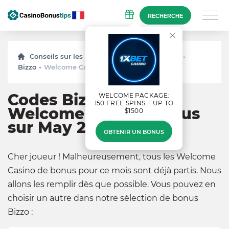
RECHERCHE
Conseils sur les bonus de casino
Bonusuri
Bizzo
Welcome Casino Bonus
Codes Bizzo Casino
WELCOME PACKAGE:
150 FREE SPINS + UP TO
Welcome Casino Bonus
$1500
sur May 2026
OBTENIR UN BONUS
Cher joueur ! Malheureusement, tous les Welcome
Casino de bonus pour ce mois sont déjà partis. Nous
allons les remplir dès que possible. Vous pouvez en
choisir un autre dans notre sélection de bonus
Bizzo :