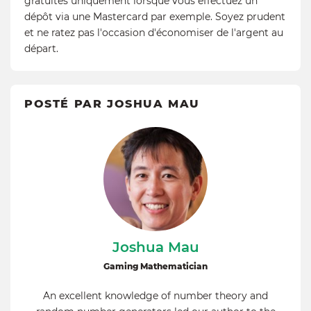
gratuites uniquement lorsque vous effectuez un
dépôt via une Mastercard par exemple. Soyez prudent
et ne ratez pas l'occasion d'économiser de l'argent au
départ.
POSTÉ PAR JOSHUA MAU
Joshua Mau
Gaming Mathematician
An excellent knowledge of number theory and