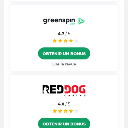
4.7
/ 5
OBTENIR UN BONUS
Lire la revue
4.8
/ 5
OBTENIR UN BONUS