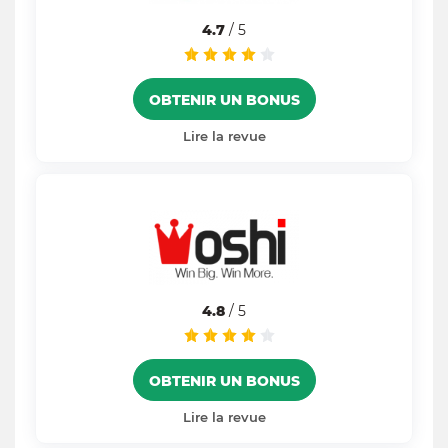
4.7
/ 5
OBTENIR UN BONUS
Lire la revue
4.8
/ 5
OBTENIR UN BONUS
Lire la revue