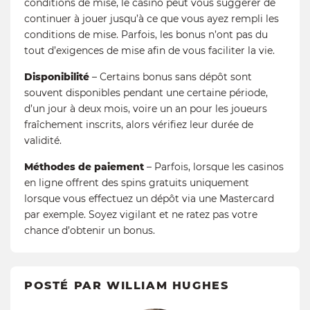
conditions de mise, le casino peut vous suggérer de
continuer à jouer jusqu’à ce que vous ayez rempli les
conditions de mise. Parfois, les bonus n’ont pas du
tout d’exigences de mise afin de vous faciliter la vie.
Disponibilité
– Certains bonus sans dépôt sont
souvent disponibles pendant une certaine période,
d’un jour à deux mois, voire un an pour les joueurs
fraîchement inscrits, alors vérifiez leur durée de
validité.
Méthodes de paiement
– Parfois, lorsque les casinos
en ligne offrent des spins gratuits uniquement
lorsque vous effectuez un dépôt via une Mastercard
par exemple. Soyez vigilant et ne ratez pas votre
chance d’obtenir un bonus.
POSTÉ PAR WILLIAM HUGHES