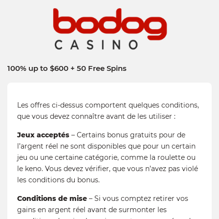
100% up to $600 + 50 Free Spins
Les offres ci-dessus comportent quelques conditions,
que vous devez connaître avant de les utiliser :
Jeux acceptés
– Certains bonus gratuits pour de
l’argent réel ne sont disponibles que pour un certain
jeu ou une certaine catégorie, comme la roulette ou
le keno. Vous devez vérifier, que vous n’avez pas violé
les conditions du bonus.
Conditions de mise
– Si vous comptez retirer vos
gains en argent réel avant de surmonter les