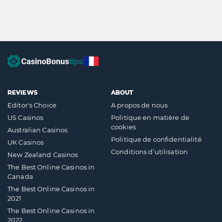
REVIEWS
ABOUT
Editor's Choice
A propos de nous
US Casinos
Politique en matière de
cookies
Australian Casinos
Politique de confidentialité
UK Casinos
Conditions d’utilisation
New Zealand Casinos
The Best Online Casinos in
Canada
The Best Online Casinos in
2021
The Best Online Casinos in
2022