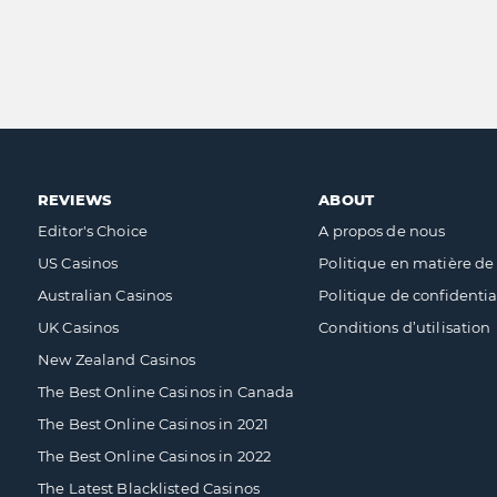
REVIEWS
ABOUT
Editor's Choice
A propos de nous
US Casinos
Politique en matière de
Australian Casinos
Politique de confidentia
UK Casinos
Conditions d’utilisation
New Zealand Casinos
The Best Online Casinos in Canada
The Best Online Casinos in 2021
The Best Online Casinos in 2022
The Latest Blacklisted Casinos