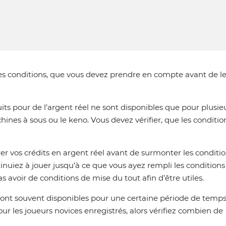
ues conditions, que vous devez prendre en compte avant de l
its pour de l’argent réel ne sont disponibles que pour plusie
ines à sous ou le keno. Vous devez vérifier, que les conditio
er vos crédits en argent réel avant de surmonter les conditi
inuiez à jouer jusqu’à ce que vous ayez rempli les conditions
voir de conditions de mise du tout afin d’être utiles.
ont souvent disponibles pour une certaine période de temps
ur les joueurs novices enregistrés, alors vérifiez combien de