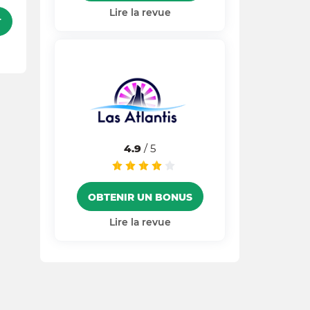
Lire la revue
T
4.9
/ 5
OBTENIR UN BONUS
Lire la revue