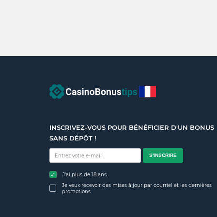
INSCRIVEZ-VOUS POUR BÉNÉFICIER D'UN BONUS
SANS DÉPÔT !
S'INSCRIRE
J'ai plus de 18 ans
Je veux recevoir des mises à jour par courriel et les dernières
promotions