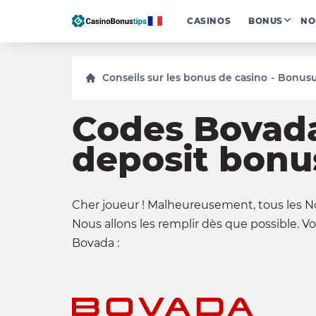
CASINOS
BONUS
NO
Conseils sur les bonus de casino
Bonusu
Codes Bovad
deposit bonu
Cher joueur ! Malheureusement, tous les N
Nous allons les remplir dès que possible. 
Bovada :