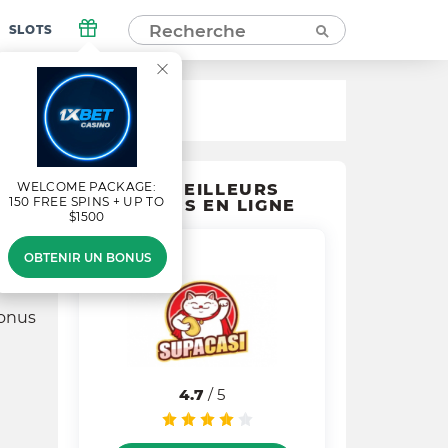
SLOTS
WELCOME PACKAGE:
LES MEILLEURS
150 FREE SPINS + UP TO
CASINOS EN LIGNE
$1500
OBTENIR UN BONUS
bonus
4.7
/ 5