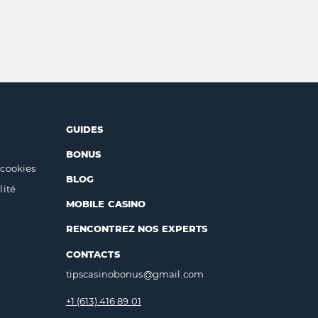
GUIDES
BONUS
 cookies
BLOG
lité
MOBILE CASINO
RENCONTREZ NOS EXPERTS
CONTACTS
tipscasinobonus@gmail.com
+1 (613) 416 89 01