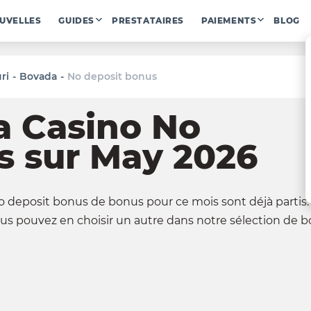
UVELLES
GUIDES
PRESTATAIRES
PAIEMENTS
BLOG
ri
Bovada
No deposit bonus
a Casino No
s sur May 2026
o deposit bonus de bonus pour ce mois sont déjà partis.
Vous pouvez en choisir un autre dans notre sélection de 