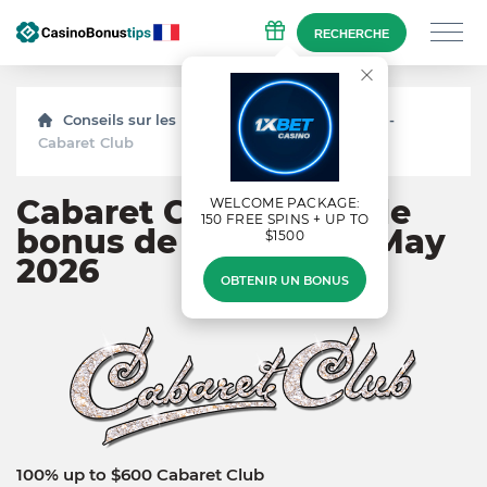
RECHERCHE
Conseils sur les bonus de casino
Bonusuri
Cabaret Club
Cabaret Club Codes de
WELCOME PACKAGE:
150 FREE SPINS + UP TO
bonus de casino sur May
$1500
2026
OBTENIR UN BONUS
100% up to $600 Cabaret Club