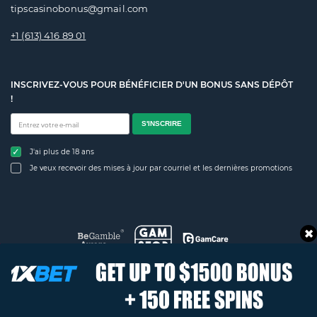
tipscasinobonus@gmail.com
+1 (613) 416 89 01
INSCRIVEZ-VOUS POUR BÉNÉFICIER D'UN BONUS SANS DÉPÔT
!
S'INSCRIRE
J'ai plus de 18 ans
Je veux recevoir des mises à jour par courriel et les dernières promotions
GPWA Verification
© 2026 - CASINO BONUS TIPS