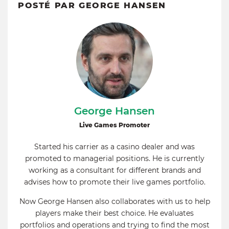
POSTÉ PAR GEORGE HANSEN
George Hansen
Live Games Promoter
Started his carrier as a casino dealer and was
promoted to managerial positions. He is currently
working as a consultant for different brands and
advises how to promote their live games portfolio.
Now George Hansen also collaborates with us to help
players make their best choice. He evaluates
portfolios and operations and trying to find the most