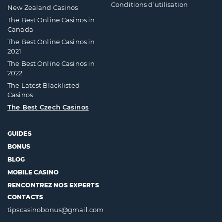
Conditions d’utilisation
New Zealand Casinos
The Best Online Casinos in
Canada
The Best Online Casinos in
2021
The Best Online Casinos in
2022
The Latest Blacklisted
Casinos
The Best Czech Casinos
GUIDES
BONUS
BLOG
MOBILE CASINO
RENCONTREZ NOS EXPERTS
CONTACTS
tipscasinobonus@gmail.com