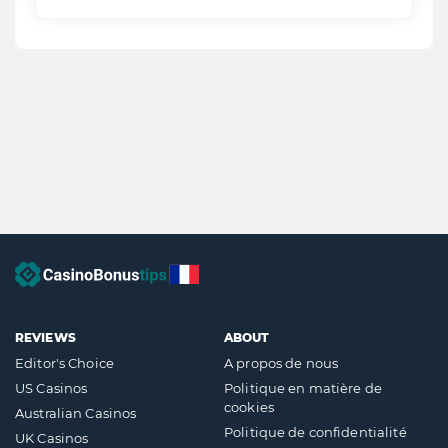
REVIEWS
ABOUT
Editor's Choice
A propos de nous
US Casinos
Politique en matière de
cookies
Australian Casinos
Politique de confidentialité
UK Casinos