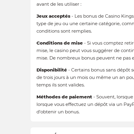
avant de les utiliser :
Jeux acceptés
- Les bonus de Casino Kings 
type de jeu ou une certaine catégorie, comme
conditions sont remplies.
Conditions de mise
- Si vous comptez retir
mise, le casino peut vous suggérer de contin
mise. De nombreux bonus peuvent ne pas exi
Disponibilité
- Certains bonus sans dépôt s
de trois jours à un mois ou même un an pour
temps ils sont valides.
Méthodes de paiement
- Souvent, lorsque
lorsque vous effectuez un dépôt via un PayP
d'obtenir un bonus.