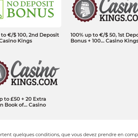
to €/$ 100, 2nd Deposit
100% up to €/$ 50, 1st Depo
Casino Kings
Bonus + 100… Casino King
 to £50 + 20 Extra
on Book of… Casino
rtent quelques conditions, que vous devez prendre en comp