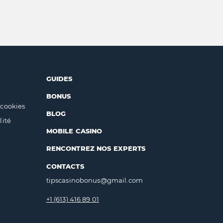
GUIDES
BONUS
 cookies
BLOG
lité
MOBILE CASINO
RENCONTREZ NOS EXPERTS
CONTACTS
tipscasinobonus@gmail.com
+1 (613) 416 89 01