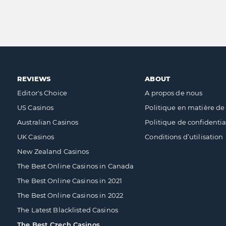
REVIEWS
ABOUT
Editor's Choice
A propos de nous
US Casinos
Politique en matière de
Australian Casinos
Politique de confidentia
UK Casinos
Conditions d’utilisation
New Zealand Casinos
The Best Online Casinos in Canada
The Best Online Casinos in 2021
The Best Online Casinos in 2022
The Latest Blacklisted Casinos
The Best Czech Casinos