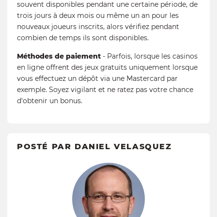
souvent disponibles pendant une certaine période, de
trois jours à deux mois ou même un an pour les
nouveaux joueurs inscrits, alors vérifiez pendant
combien de temps ils sont disponibles.
Méthodes de paiement
- Parfois, lorsque les casinos
en ligne offrent des jeux gratuits uniquement lorsque
vous effectuez un dépôt via une Mastercard par
exemple. Soyez vigilant et ne ratez pas votre chance
d'obtenir un bonus.
POSTÉ PAR DANIEL VELASQUEZ