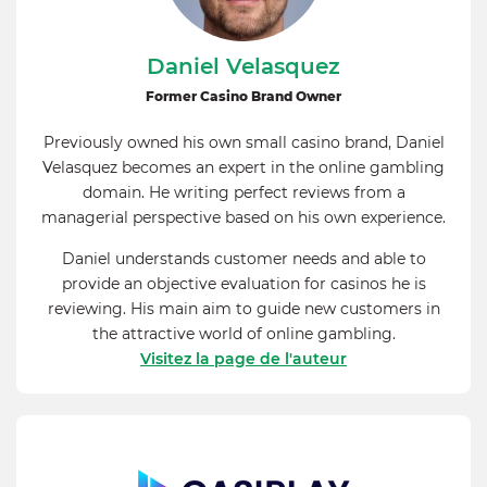
Daniel Velasquez
Former Casino Brand Owner
Previously owned his own small casino brand, Daniel
Velasquez becomes an expert in the online gambling
domain. He writing perfect reviews from a
managerial perspective based on his own experience.
Daniel understands customer needs and able to
provide an objective evaluation for casinos he is
reviewing. His main aim to guide new customers in
the attractive world of online gambling.
Visitez la page de l'auteur