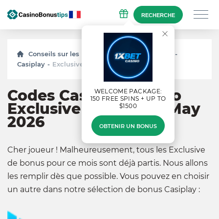
RECHERCHE
Conseils sur les bonus de casino
Bonusuri
Casiplay
Exclusive Bonus
Codes Casiplay Casino
WELCOME PACKAGE:
150 FREE SPINS + UP TO
Exclusive Bonus sur May
$1500
2026
OBTENIR UN BONUS
Cher joueur ! Malheureusement, tous les Exclusive
de bonus pour ce mois sont déjà partis. Nous allons
les remplir dès que possible. Vous pouvez en choisir
un autre dans notre sélection de bonus Casiplay :