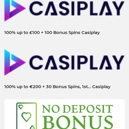
100% up to £100 + 100 Bonus Spins Casiplay
100% up to €200 + 30 Bonus Spins, 1st… Casiplay