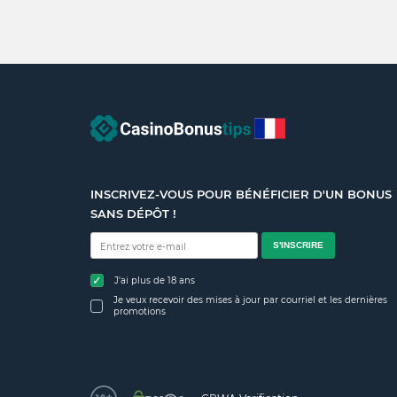
INSCRIVEZ-VOUS POUR BÉNÉFICIER D'UN BONUS
SANS DÉPÔT !
S'INSCRIRE
J'ai plus de 18 ans
Je veux recevoir des mises à jour par courriel et les dernières
promotions