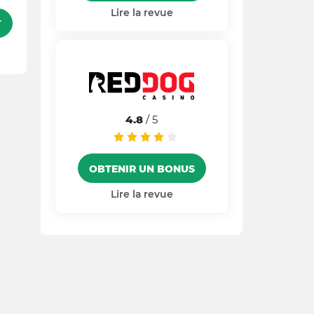
Lire la revue
T
4.8
/ 5
OBTENIR UN BONUS
Lire la revue