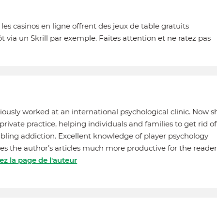
les casinos en ligne offrent des jeux de table gratuits
via un Skrill par exemple. Faites attention et ne ratez pas
iously worked at an international psychological clinic. Now s
n private practice, helping individuals and families to get rid of
ling addiction. Excellent knowledge of player psychology
s the author’s articles much more productive for the reader
tez la page de l'auteur