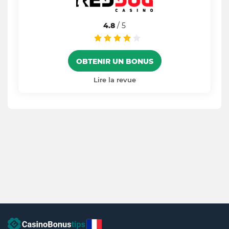
4.8
/ 5
OBTENIR UN BONUS
Lire la revue