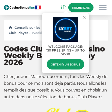
RECHERCHE
Conseils sur les bonus de casino
Bonusuri
Club Player
Weekly Bonus
Codes Club Player Casino
WELCOME PACKAGE:
150 FREE SPINS + UP TO
Weekly Bonus sur May
$1500
2026
OBTENIR UN BONUS
Cher joueur ! Malheureusement, tous les Weekly de
bonus pour ce mois sont déjà partis. Nous allons les
remplir dès que possible. Vous pouvez en choisir un
autre dans notre sélection de bonus Club Player :