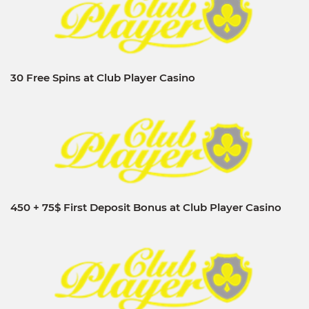
30 Free Spins at Club Player Casino
450 + 75$ First Deposit Bonus at Club Player Casino