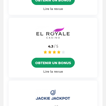
OBTENIR UN BONUS
Lire la revue
4.3
/ 5
OBTENIR UN BONUS
Lire la revue