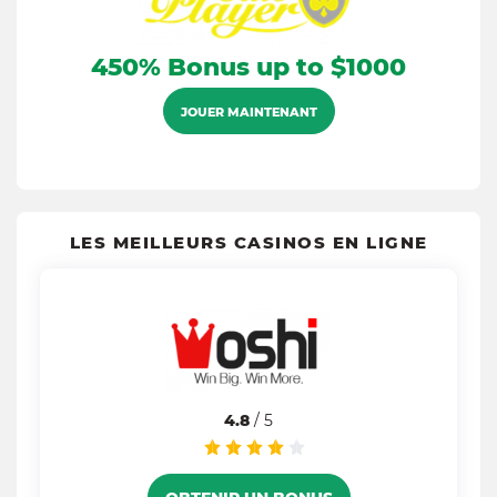
450% Bonus up to $1000
JOUER MAINTENANT
LES MEILLEURS CASINOS EN LIGNE
4.8
/ 5