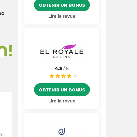
OBTENIR UN BONUS
bo
Lire la revue
4.3
/ 5
OBTENIR UN BONUS
Lire la revue
es