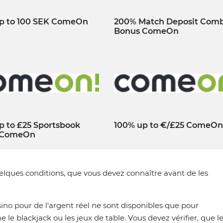
p to 100 SEK ComeOn
200% Match Deposit Com
Bonus ComeOn
p to £25 Sportsbook
100% up to €/£25 ComeOn
 ComeOn
elques conditions, que vous devez connaître avant de les
o pour de l'argent réel ne sont disponibles que pour
le blackjack ou les jeux de table. Vous devez vérifier, que l