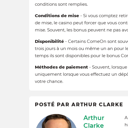
conditions sont remplies.
Conditions de mise
- Si vous comptez retir
de mise, le casino peut forcer que vous cont
mise. Souvent, les bonus peuvent ne pas avoi
Disponibilité
- Certains ComeOn sont souve
trois jours à un mois ou même un an pour le
temps ils sont disponibles pour le bonus C
Méthodes de paiement
- Souvent, lorsque 
uniquement lorsque vous effectuez un dépôt 
votre chance.
POSTÉ PAR ARTHUR CLARKE
Arthur
A
Clarke
h