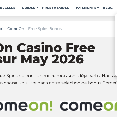
UVELLES
GUIDES
PRESTATAIRES
PAIEMENTS
BLOG
ri
ComeOn
Free Spins Bonus
n Casino Free
sur May 2026
ee Spins de bonus pour ce mois sont déjà partis. Nous a
en choisir un autre dans notre sélection de bonus ComeO