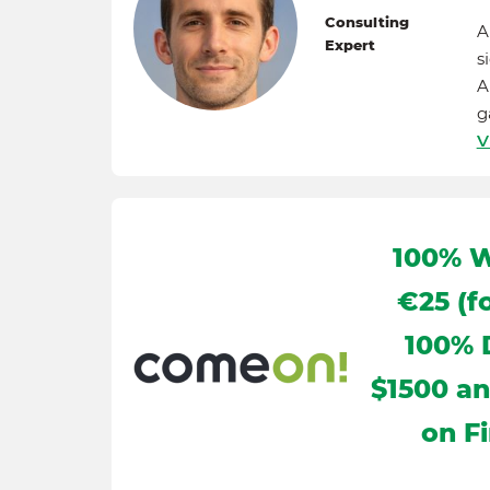
Consulting
A
Expert
s
A
g
V
100% W
€25 (f
100% 
$1500 an
on F