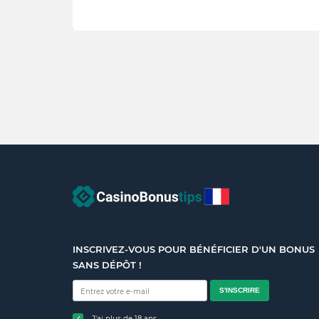
INSCRIVEZ-VOUS POUR BÉNÉFICIER D'UN BONUS
SANS DÉPÔT !
S'INSCRIRE
J'ai plus de 18 ans