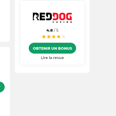
4.8
/ 5
OBTENIR UN BONUS
Lire la revue
T