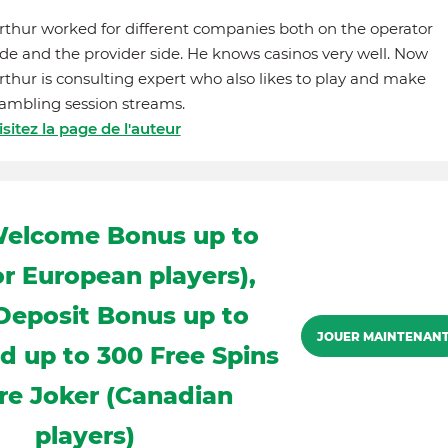
rthur worked for different companies both on the operator
ide and the provider side. He knows casinos very well. Now
rthur is consulting expert who also likes to play and make
ambling session streams.
isitez la page de l'auteur
elcome Bonus up to
or European players),
Deposit Bonus up to
JOUER MAINTENAN
d up to 300 Free Spins
ire Joker (Canadian
players)