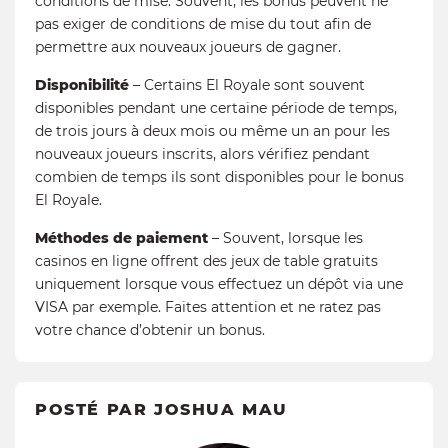
conditions de mise. Souvent, les bonus peuvent ne
pas exiger de conditions de mise du tout afin de
permettre aux nouveaux joueurs de gagner.
Disponibilité
– Certains El Royale sont souvent
disponibles pendant une certaine période de temps,
de trois jours à deux mois ou même un an pour les
nouveaux joueurs inscrits, alors vérifiez pendant
combien de temps ils sont disponibles pour le bonus
El Royale.
Méthodes de paiement
– Souvent, lorsque les
casinos en ligne offrent des jeux de table gratuits
uniquement lorsque vous effectuez un dépôt via une
VISA par exemple. Faites attention et ne ratez pas
votre chance d’obtenir un bonus.
POSTÉ PAR JOSHUA MAU