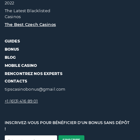
2022
The Latest Blacklisted
Casinos
The Best Czech Casinos
GUIDES
BONUS
BLOG
MOBILE CASINO
RENCONTREZ NOS EXPERTS
CONTACTS
tipscasinobonus@gmail.com
+1 (613) 416 89 01
INSCRIVEZ-VOUS POUR BÉNÉFICIER D'UN BONUS SANS DÉPÔT
!
S'INSCRIRE