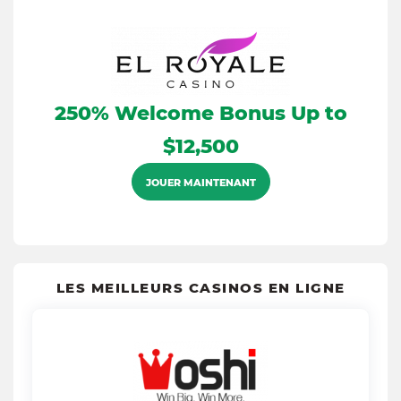
250% Welcome Bonus Up to
$12,500
JOUER MAINTENANT
LES MEILLEURS CASINOS EN LIGNE