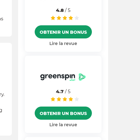
4.8
/ 5
as
OBTENIR UN BONUS
Lire la revue
4.7
/ 5
y.
g
OBTENIR UN BONUS
Lire la revue