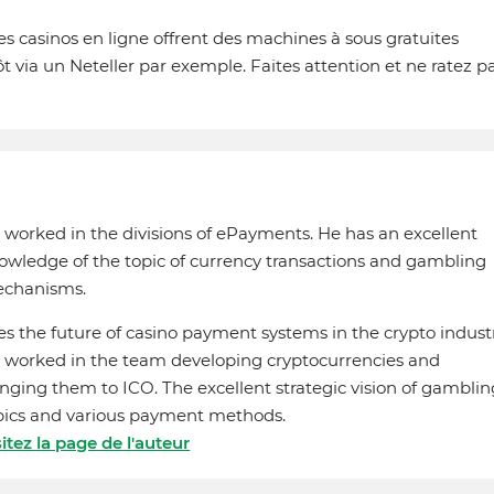
les casinos en ligne offrent des machines à sous gratuites
via un Neteller par exemple. Faites attention et ne ratez p
 worked in the divisions of ePayments. He has an excellent
owledge of the topic of currency transactions and gambling
chanisms.
es the future of casino payment systems in the crypto industr
 worked in the team developing cryptocurrencies and
inging them to ICO. The excellent strategic vision of gamblin
pics and various payment methods.
sitez la page de l'auteur