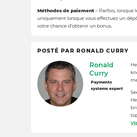
Méthodes de paiement
– Parfois, lorsque 
uniquement lorsque vous effectuez un dépôt 
votre chance d’obtenir un bonus.
POSTÉ PAR RONALD CURRY
Ronald
He
Curry
kn
me
Payments
systems expert
Se
He
br
to
Vi