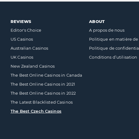
REVIEWS
ABOUT
Editor's Choice
A propos de nous
US Casinos
Politique en matière de
Australian Casinos
Politique de confidentia
UK Casinos
Conditions d’utilisation
New Zealand Casinos
The Best Online Casinos in Canada
The Best Online Casinos in 2021
The Best Online Casinos in 2022
The Latest Blacklisted Casinos
The Best Czech Casinos