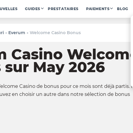
UVELLES
GUIDES
PRESTATAIRES
PAIEMENTS
BLOG
ri
Everum
Welcome Casino Bonus
m Casino Welcom
 sur May 2026
elcome Casino de bonus pour ce mois sont déjà partis.
ouvez en choisir un autre dans notre sélection de bonus