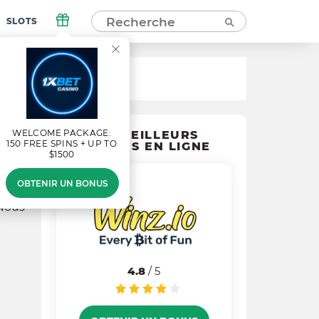
SLOTS
e
WELCOME PACKAGE:
LES MEILLEURS
150 FREE SPINS + UP TO
CASINOS EN LIGNE
$1500
OBTENIR UN BONUS
 Nous
4.8
/ 5