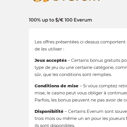
100% up to $/€ 100 Everum
Les offres présentées ci-dessus comporten
de les utiliser :
Jeux acceptés
– Certains bonus gratuits po
type de jeu ou une certaine catégorie, comm
sûr, que les conditions sont remplies.
Conditions de mise
– Si vous comptez retir
mise, le casino peut vous obliger à continue
Parfois, les bonus peuvent ne pas avoir de c
Disponibilité
– Certains Everum sont souven
trois mois ou même un an pour les joueurs 
ils sont disponibles.