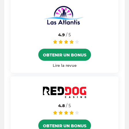
4.9
/ 5
OBTENIR UN BONUS
Lire la revue
4.8
/ 5
OBTENIR UN BONUS