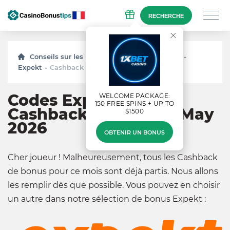
RECHERCHE
Conseils sur les bonus de casino
Bonusuri
Expekt
Cashback Bonus
Codes Expekt Casino
WELCOME PACKAGE:
150 FREE SPINS + UP TO
Cashback Bonus sur May
$1500
2026
OBTENIR UN BONUS
Cher joueur ! Malheureusement, tous les Cashback
de bonus pour ce mois sont déjà partis. Nous allons
les remplir dès que possible. Vous pouvez en choisir
un autre dans notre sélection de bonus Expekt :