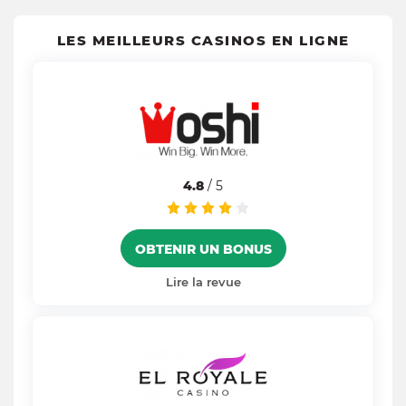
LES MEILLEURS CASINOS EN LIGNE
4.8
/ 5
OBTENIR UN BONUS
Lire la revue