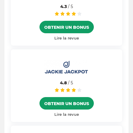
4.3
/ 5
OBTENIR UN BONUS
Lire la revue
4.8
/ 5
OBTENIR UN BONUS
Lire la revue