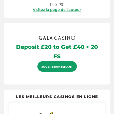
playing.
Visitez la page de l'auteur
Deposit £20 to Get £40 + 20
FS
JOUER MAINTENANT
LES MEILLEURS CASINOS EN LIGNE