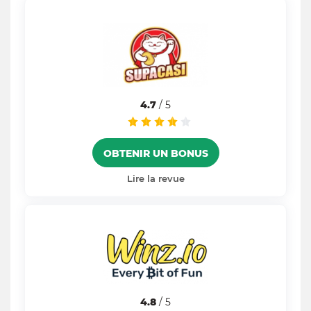
4.7
/ 5
OBTENIR UN BONUS
Lire la revue
4.8
/ 5