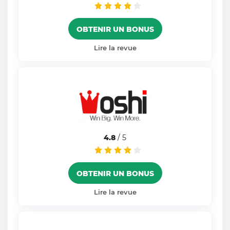
OBTENIR UN BONUS
Lire la revue
4.8
/ 5
OBTENIR UN BONUS
Lire la revue