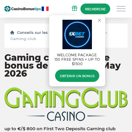
RECHERCHE
Conseils sur les bonus de casino
Bonusuri
Gaming club
Gaming club Codes de
WELCOME PACKAGE:
150 FREE SPINS + UP TO
bonus de casino sur May
$1500
2026
OBTENIR UN BONUS
up to €/$ 800 on First Two Deposits Gaming club