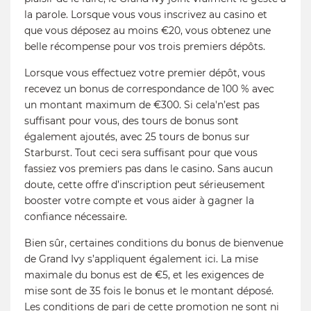
la parole. Lorsque vous vous inscrivez au casino et
que vous déposez au moins €20, vous obtenez une
belle récompense pour vos trois premiers dépôts.
Lorsque vous effectuez votre premier dépôt, vous
recevez un bonus de correspondance de 100 % avec
un montant maximum de €300. Si cela'n’est pas
suffisant pour vous, des tours de bonus sont
également ajoutés, avec 25 tours de bonus sur
Starburst. Tout ceci sera suffisant pour que vous
fassiez vos premiers pas dans le casino. Sans aucun
doute, cette offre d’inscription peut sérieusement
booster votre compte et vous aider à gagner la
confiance nécessaire.
Bien sûr, certaines conditions du bonus de bienvenue
de Grand Ivy s’appliquent également ici. La mise
maximale du bonus est de €5, et les exigences de
mise sont de 35 fois le bonus et le montant déposé.
Les conditions de pari de cette promotion ne sont ni