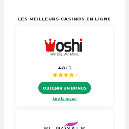
LES MEILLEURS CASINOS EN LIGNE
4.8
/ 5
OBTENIR UN BONUS
Lire la revue