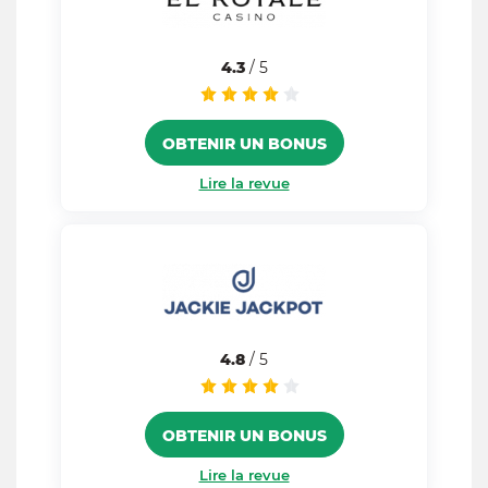
4.3
/ 5
OBTENIR UN BONUS
Lire la revue
4.8
/ 5
OBTENIR UN BONUS
Lire la revue