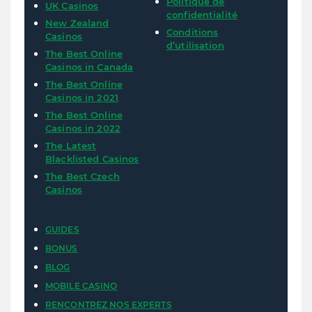
Politique de
UK Casinos
confidentialité
New Zealand
Conditions
Casinos
d’utilisation
The Best Online
Casinos in Canada
The Best Online
Casinos in 2021
The Best Online
Casinos in 2022
The Latest
Blacklisted Casinos
The Best Czech
Casinos
GUIDES
BONUS
BLOG
MOBILE CASINO
RENCONTREZ NOS EXPERTS