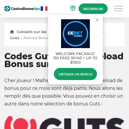
RECHERCHE
Conseils sur les bonus de casino
Bonusuri
Guts
Reload Bonus
Codes Guts Casino Reload
WELCOME PACKAGE:
150 FREE SPINS + UP TO
Bonus sur May 2026
$1500
OBTENIR UN BONUS
Cher joueur ! Malheureusement, tous les Reload de
bonus pour ce mois sont déjà partis. Nous allons les
remplir dès que possible. Vous pouvez en choisir un
autre dans notre sélection de bonus Guts :