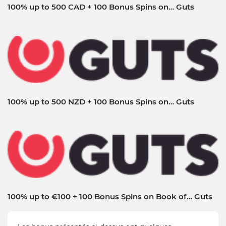
100% up to 500 CAD + 100 Bonus Spins on… Guts
100% up to 500 NZD + 100 Bonus Spins on… Guts
100% up to €100 + 100 Bonus Spins on Book of… Guts