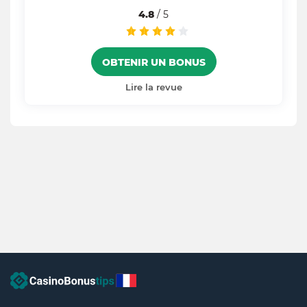
4.8
/ 5
OBTENIR UN BONUS
Lire la revue