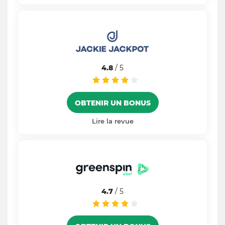
4.8
/ 5
OBTENIR UN BONUS
Lire la revue
4.7
/ 5