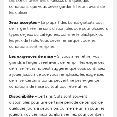
Les bonus présentés ci-dessus ont quelques
conditions, que vous devez garder à l’esprit avant de
les utiliser :
Jeux acceptés
– La plupart des bonus gratuits pour
de l’argent réel ne sont disponibles que pour plusieurs
types de jeux ou catégories, comme le blackjack ou
les jeux de table. Vous devez remarquer, que les
conditions sont remplies.
Les exigences de mise
– Si vous allez retirer vos
grands à l’argent réel avant de remplir les exigences
de mise, le casino peut suggérer que vous continuez
à jouer jusqu’à ce que vous remplissez les exigences
de mise. Certains bonus peuvent ne pas exiger de
conditions de mise du tout pour être utiles.
Disponibilité
– Certains Guts sont souvent
disponibles pour une certaine période de temps, de
quelques jours à deux mois ou même un an pour les
joueurs novices inscrits, alors vérifiez pour combien