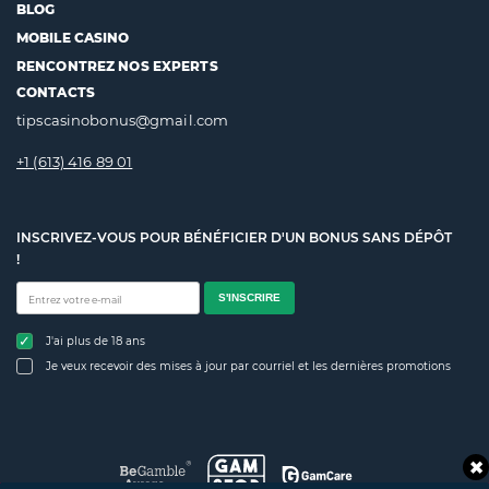
BLOG
MOBILE CASINO
RENCONTREZ NOS EXPERTS
CONTACTS
tipscasinobonus@gmail.com
+1 (613) 416 89 01
INSCRIVEZ-VOUS POUR BÉNÉFICIER D'UN BONUS SANS DÉPÔT
!
S'INSCRIRE
J'ai plus de 18 ans
Je veux recevoir des mises à jour par courriel et les dernières promotions