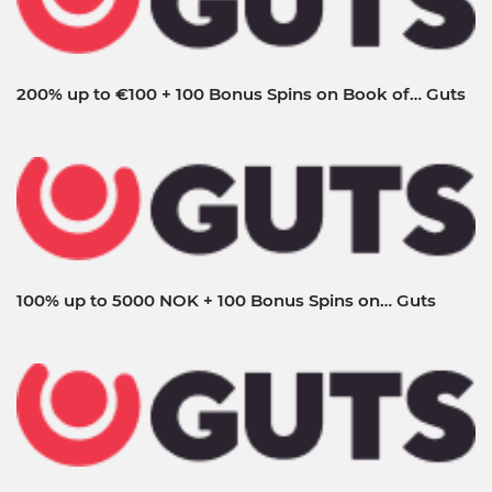
200% up to €100 + 100 Bonus Spins on Book of… Guts
100% up to 5000 NOK + 100 Bonus Spins on… Guts