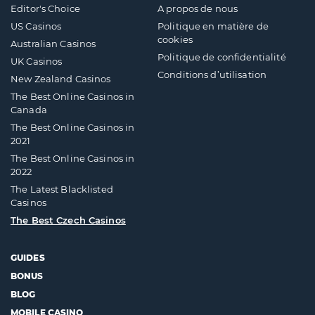
Editor's Choice
A propos de nous
US Casinos
Politique en matière de
cookies
Australian Casinos
Politique de confidentialité
UK Casinos
Conditions d’utilisation
New Zealand Casinos
The Best Online Casinos in
Canada
The Best Online Casinos in
2021
The Best Online Casinos in
2022
The Latest Blacklisted
Casinos
The Best Czech Casinos
GUIDES
BONUS
BLOG
MOBILE CASINO