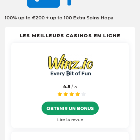
100% up to €200 + up to 100 Extra Spins Hopa
LES MEILLEURS CASINOS EN LIGNE
4.8
/ 5
OBTENIR UN BONUS
Lire la revue