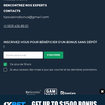
RENCONTREZ NOS EXPERTS
CONTACTS
tipscasinobonus@gmail.com
+1 (613) 416 89 01
INSCRIVEZ-VOUS POUR BÉNÉFICIER D'UN BONUS SANS DÉPÔT
!
S'INSCRIRE
J'ai plus de 18 ans
Je veux recevoir des mises à jour par courriel et les dernières promotions