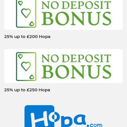
25% up to £200 Hopa
25% up to £250 Hopa