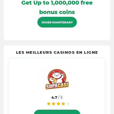
Get Up to 1,000,000 free
bonus coins
JOUER MAINTENANT
LES MEILLEURS CASINOS EN LIGNE
4.7
/ 5