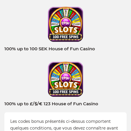
100% up to 100 SEK House of Fun Casino
100% up to £/$/€ 123 House of Fun Casino
Les codes bonus présentés ci-dessus comportent
quelques conditions, que vous devez connaître avant