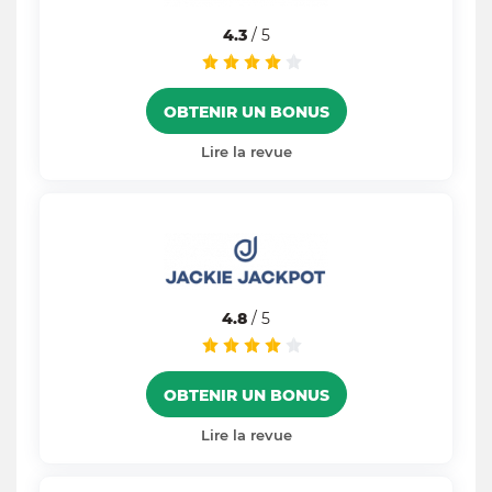
4.3
/ 5
OBTENIR UN BONUS
Lire la revue
4.8
/ 5
OBTENIR UN BONUS
Lire la revue