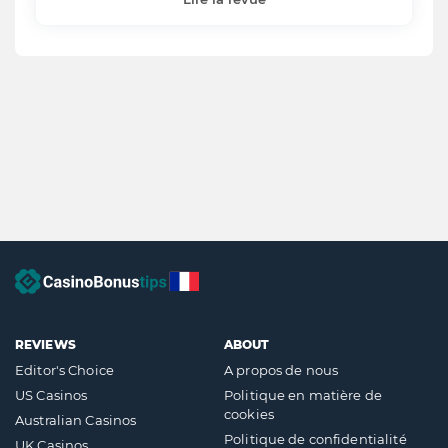
REVIEWS
ABOUT
Editor's Choice
A propos de nous
US Casinos
Politique en matière de
cookies
Australian Casinos
Politique de confidentialité
UK Casinos