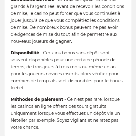
grands à l'argent réel avant de recevoir les conditions
de mise, le casino peut forcer que vous continuiez à
jouer jusqu'à ce que vous complétiez les conditions
de mise. De nombreux bonus peuvent ne pas avoir
d'exigences de mise du tout afin de permettre aux
nouveaux joueurs de gagner.
Disponibilité
- Certains bonus sans dépôt sont
souvent disponibles pour une certaine période de
temps, de trois jours à trois mois ou même un an
pour les joueurs novices inscrits, alors vérifiez pour
combien de temps ils sont disponibles pour le bonus
Icebet.
Méthodes de paiement
- Ce n'est pas rare, lorsque
les casinos en ligne offrent des tours gratuits
uniquement lorsque vous effectuez un dépôt via un
Neteller par exemple. Soyez vigilant et ne ratez pas
votre chance.