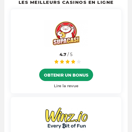
LES MEILLEURS CASINOS EN LIGNE
4.7
/ 5
OBTENIR UN BONUS
Lire la revue