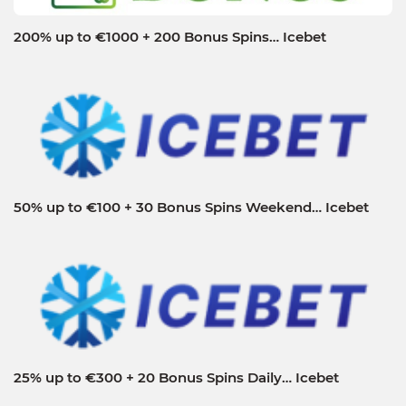
200% up to €1000 + 200 Bonus Spins… Icebet
50% up to €100 + 30 Bonus Spins Weekend… Icebet
25% up to €300 + 20 Bonus Spins Daily… Icebet