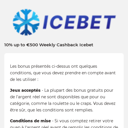
10% up to €500 Weekly Cashback Icebet
Les bonus présentés ci-dessus ont quelques
conditions, que vous devez prendre en compte avant
de les utiliser :
Jeux acceptés
- La plupart des bonus gratuits pour
de l'argent réel ne sont disponibles que pour ou
catégorie, comme la roulette ou le craps. Vous devez
être sûr, que les conditions sont remplies.
Conditions de mise
- Si vous comptez retirer votre
guap à l'argent réel avant de remplir les conditions de