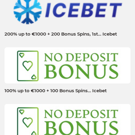
200% up to €1000 + 200 Bonus Spins, 1st… Icebet
100% up to €1000 + 100 Bonus Spins… Icebet