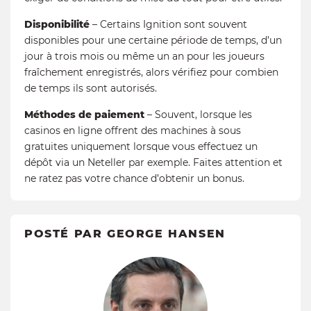
Disponibilité
– Certains Ignition sont souvent
disponibles pour une certaine période de temps, d’un
jour à trois mois ou même un an pour les joueurs
fraîchement enregistrés, alors vérifiez pour combien
de temps ils sont autorisés.
Méthodes de paiement
– Souvent, lorsque les
casinos en ligne offrent des machines à sous
gratuites uniquement lorsque vous effectuez un
dépôt via un Neteller par exemple. Faites attention et
ne ratez pas votre chance d’obtenir un bonus.
POSTÉ PAR GEORGE HANSEN