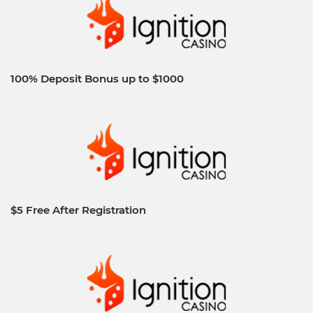
100% Deposit Bonus up to $1000
$5 Free After Registration