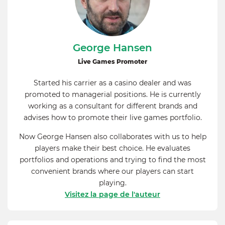
George Hansen
Live Games Promoter
Started his carrier as a casino dealer and was
promoted to managerial positions. He is currently
working as a consultant for different brands and
advises how to promote their live games portfolio.
Now George Hansen also collaborates with us to help
players make their best choice. He evaluates
portfolios and operations and trying to find the most
convenient brands where our players can start
playing.
Visitez la page de l'auteur