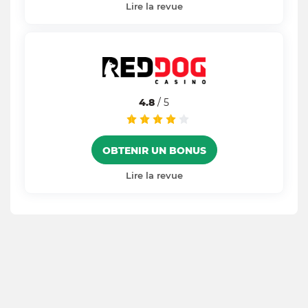
Lire la revue
4.8
/ 5
OBTENIR UN BONUS
Lire la revue