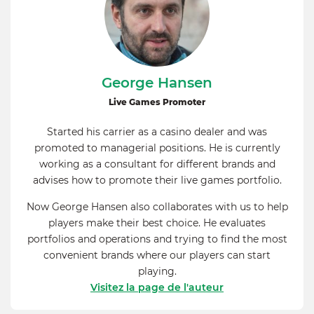
George Hansen
Live Games Promoter
Started his carrier as a casino dealer and was
promoted to managerial positions. He is currently
working as a consultant for different brands and
advises how to promote their live games portfolio.
Now George Hansen also collaborates with us to help
players make their best choice. He evaluates
portfolios and operations and trying to find the most
convenient brands where our players can start
playing.
Visitez la page de l'auteur