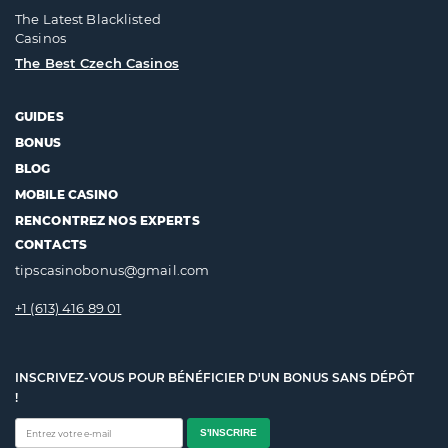
The Latest Blacklisted
Casinos
The Best Czech Casinos
GUIDES
BONUS
BLOG
MOBILE CASINO
RENCONTREZ NOS EXPERTS
CONTACTS
tipscasinobonus@gmail.com
+1 (613) 416 89 01
INSCRIVEZ-VOUS POUR BÉNÉFICIER D'UN BONUS SANS DÉPÔT
!
S'INSCRIRE