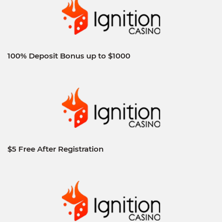
100% Deposit Bonus up to $1000
$5 Free After Registration