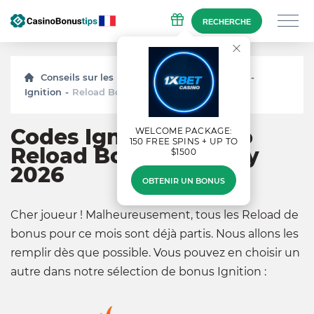
RECHERCHE
Conseils sur les bonus de casino
Bonusuri
Ignition
Reload Bonus
Codes Ignition Casino
WELCOME PACKAGE:
150 FREE SPINS + UP TO
Reload Bonus sur May
$1500
2026
OBTENIR UN BONUS
Cher joueur ! Malheureusement, tous les Reload de
bonus pour ce mois sont déjà partis. Nous allons les
remplir dès que possible. Vous pouvez en choisir un
autre dans notre sélection de bonus Ignition :