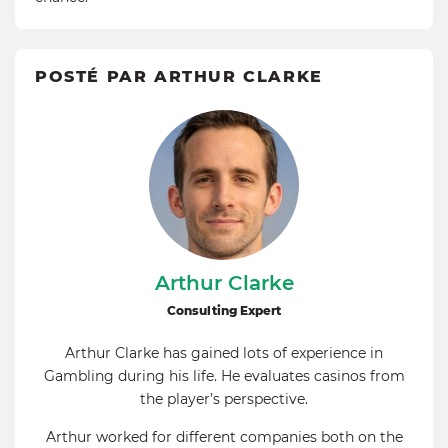
POSTÉ PAR ARTHUR CLARKE
Arthur Clarke
Consulting Expert
Arthur Clarke has gained lots of experience in
Gambling during his life. He evaluates casinos from
the player’s perspective.
Arthur worked for different companies both on the