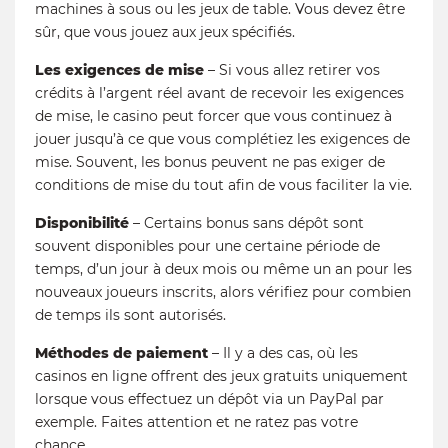
machines à sous ou les jeux de table. Vous devez être
sûr, que vous jouez aux jeux spécifiés.
Les exigences de mise
– Si vous allez retirer vos
crédits à l’argent réel avant de recevoir les exigences
de mise, le casino peut forcer que vous continuez à
jouer jusqu’à ce que vous complétiez les exigences de
mise. Souvent, les bonus peuvent ne pas exiger de
conditions de mise du tout afin de vous faciliter la vie.
Disponibilité
– Certains bonus sans dépôt sont
souvent disponibles pour une certaine période de
temps, d’un jour à deux mois ou même un an pour les
nouveaux joueurs inscrits, alors vérifiez pour combien
de temps ils sont autorisés.
Méthodes de paiement
– Il y a des cas, où les
casinos en ligne offrent des jeux gratuits uniquement
lorsque vous effectuez un dépôt via un PayPal par
exemple. Faites attention et ne ratez pas votre
chance.