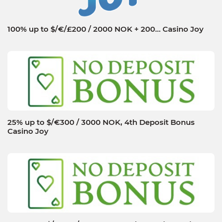
100% up to $/€/£200 / 2000 NOK + 200… Casino Joy
25% up to $/€300 / 3000 NOK, 4th Deposit Bonus
Casino Joy