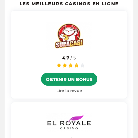
LES MEILLEURS CASINOS EN LIGNE
4.7
/ 5
OBTENIR UN BONUS
Lire la revue