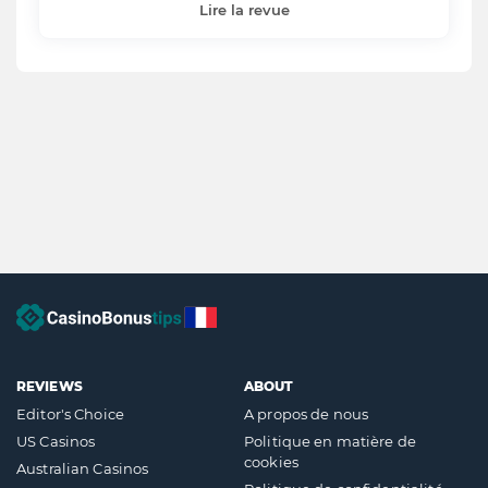
Lire la revue
REVIEWS
ABOUT
Editor's Choice
A propos de nous
US Casinos
Politique en matière de
cookies
Australian Casinos