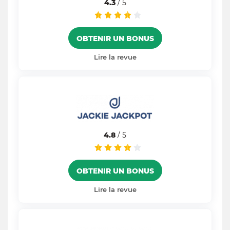
4.3
/ 5
OBTENIR UN BONUS
Lire la revue
4.8
/ 5
OBTENIR UN BONUS
Lire la revue