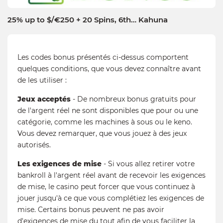
25% up to $/€250 + 20 Spins, 6th… Kahuna
Les codes bonus présentés ci-dessus comportent
quelques conditions, que vous devez connaître avant
de les utiliser :
Jeux acceptés
- De nombreux bonus gratuits pour
de l'argent réel ne sont disponibles que pour ou une
catégorie, comme les machines à sous ou le keno.
Vous devez remarquer, que vous jouez à des jeux
autorisés.
Les exigences de mise
- Si vous allez retirer votre
bankroll à l'argent réel avant de recevoir les exigences
de mise, le casino peut forcer que vous continuez à
jouer jusqu'à ce que vous complétiez les exigences de
mise. Certains bonus peuvent ne pas avoir
d'exigences de mise du tout afin de vous faciliter la