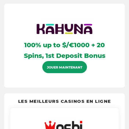
100% up to $/€1000 + 20
Spins, 1st Deposit Bonus
JOUER MAINTENANT
LES MEILLEURS CASINOS EN LIGNE