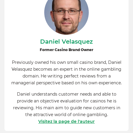
Daniel Velasquez
Former Casino Brand Owner
Previously owned his own small casino brand, Daniel
Velasquez becomes an expert in the online gambling
domain. He writing perfect reviews from a
managerial perspective based on his own experience.
Daniel understands customer needs and able to
provide an objective evaluation for casinos he is
reviewing. His main aim to guide new customers in
the attractive world of online gambling.
Visitez la page de l'auteur