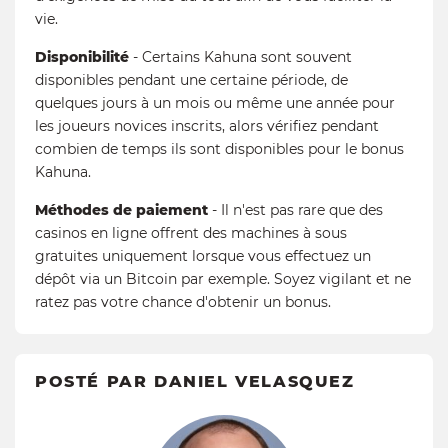
vie.
Disponibilité
- Certains Kahuna sont souvent
disponibles pendant une certaine période, de
quelques jours à un mois ou même une année pour
les joueurs novices inscrits, alors vérifiez pendant
combien de temps ils sont disponibles pour le bonus
Kahuna.
Méthodes de paiement
- Il n'est pas rare que des
casinos en ligne offrent des machines à sous
gratuites uniquement lorsque vous effectuez un
dépôt via un Bitcoin par exemple. Soyez vigilant et ne
ratez pas votre chance d'obtenir un bonus.
POSTÉ PAR DANIEL VELASQUEZ