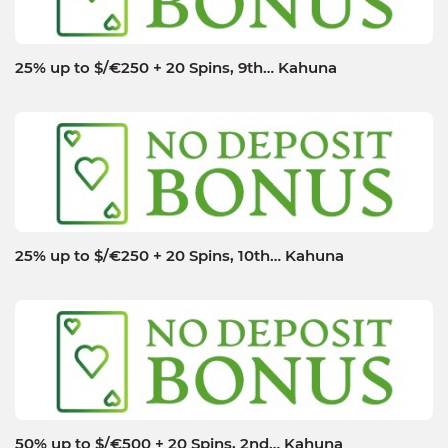
25% up to $/€250 + 20 Spins, 9th… Kahuna
25% up to $/€250 + 20 Spins, 10th… Kahuna
50% up to $/€500 + 20 Spins, 2nd… Kahuna