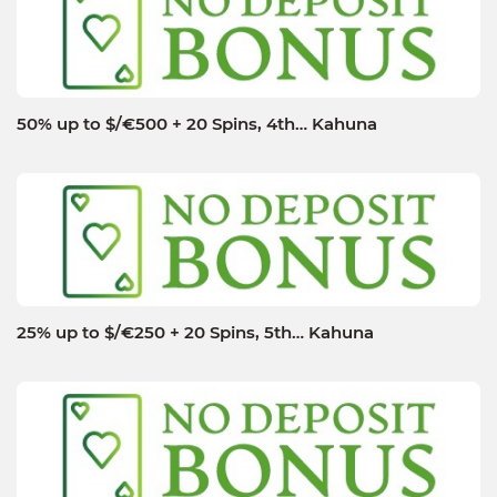
50% up to $/€500 + 20 Spins, 4th… Kahuna
25% up to $/€250 + 20 Spins, 5th… Kahuna