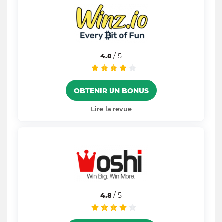
4.8
/ 5
OBTENIR UN BONUS
Lire la revue
4.8
/ 5