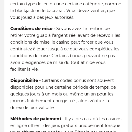
certain type de jeu ou une certaine catégorie, comme
le blackjack ou le baccarat. Vous devez vérifier, que
vous jouez à des jeux autorisés.
Conditions de mise
- Si vous avez l'intention de
retirer votre guap à l'argent réel avant de recevoir les
conditions de mise, le casino peut forcer que vous
continuiez à jouer jusqu'à ce que vous complétiez les
conditions de mise. Certains bonus peuvent ne pas
avoir d'exigences de mise du tout afin de vous
faciliter la vie.
Disponibilité
- Certains codes bonus sont souvent
disponibles pour une certaine période de temps, de
quelques jours à un mois ou même un an pour les
joueurs fraîchement enregistrés, alors vérifiez la
durée de leur validité.
Méthodes de paiement
- Il y a des cas, où les casinos
en ligne offrent des jeux gratuits uniquement lorsque