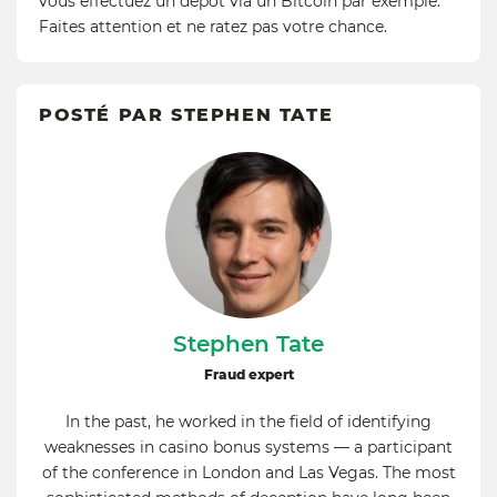
vous effectuez un dépôt via un Bitcoin par exemple.
Faites attention et ne ratez pas votre chance.
POSTÉ PAR STEPHEN TATE
Stephen Tate
Fraud expert
In the past, he worked in the field of identifying
weaknesses in casino bonus systems — a participant
of the conference in London and Las Vegas. The most