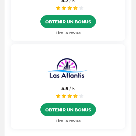
4.7
/ 5
OBTENIR UN BONUS
Lire la revue
4.9
/ 5
OBTENIR UN BONUS
Lire la revue