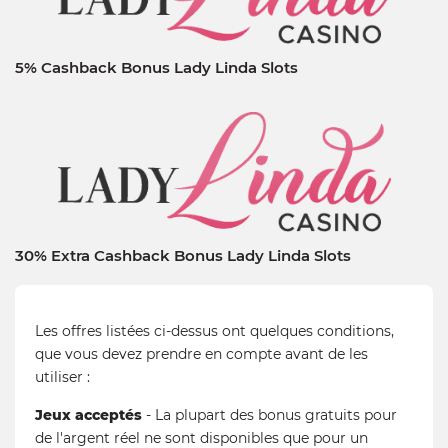
5% Cashback Bonus Lady Linda Slots
30% Extra Cashback Bonus Lady Linda Slots
Les offres listées ci-dessus ont quelques conditions,
que vous devez prendre en compte avant de les
utiliser :
Jeux acceptés
- La plupart des bonus gratuits pour
de l'argent réel ne sont disponibles que pour un