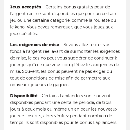
Jeux acceptés
– Certains bonus gratuits pour de
l’argent réel ne sont disponibles que pour un certain
jeu ou une certaine catégorie, comme la roulette ou
le keno. Vous devez remarquer, que vous jouez aux
jeux spécifiés.
Les exigences de mise
– Si vous allez retirer vos
fonds à l’argent réel avant de surmonter les exigences
de mise, le casino peut vous suggérer de continuer à
jouer jusqu’à ce que vous complétiez les exigences de
mise. Souvent, les bonus peuvent ne pas exiger du
tout de conditions de mise afin de permettre aux
nouveaux joueurs de gagner.
Disponibilité
– Certains Lapilanders sont souvent
disponibles pendant une certaine période, de trois
jours à deux mois ou même un an pour les nouveaux
joueurs inscrits, alors vérifiez pendant combien de
temps ils sont disponibles pour le bonus Lapilanders.