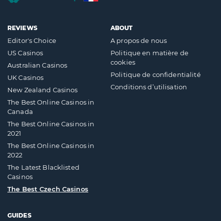
REVIEWS
ABOUT
Editor's Choice
A propos de nous
US Casinos
Politique en matière de
cookies
Australian Casinos
Politique de confidentialité
UK Casinos
Conditions d’utilisation
New Zealand Casinos
The Best Online Casinos in
Canada
The Best Online Casinos in
2021
The Best Online Casinos in
2022
The Latest Blacklisted
Casinos
The Best Czech Casinos
GUIDES