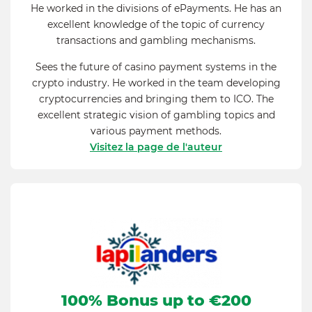
He worked in the divisions of ePayments. He has an
excellent knowledge of the topic of currency
transactions and gambling mechanisms.
Sees the future of casino payment systems in the
crypto industry. He worked in the team developing
cryptocurrencies and bringing them to ICO. The
excellent strategic vision of gambling topics and
various payment methods.
Visitez la page de l'auteur
100% Bonus up to €200