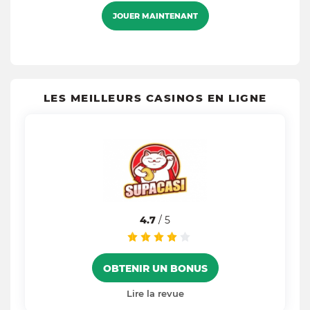
JOUER MAINTENANT
LES MEILLEURS CASINOS EN LIGNE
4.7
/ 5
OBTENIR UN BONUS
Lire la revue