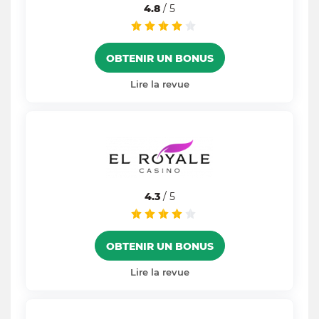
4.8
/ 5
OBTENIR UN BONUS
Lire la revue
4.3
/ 5
OBTENIR UN BONUS
Lire la revue