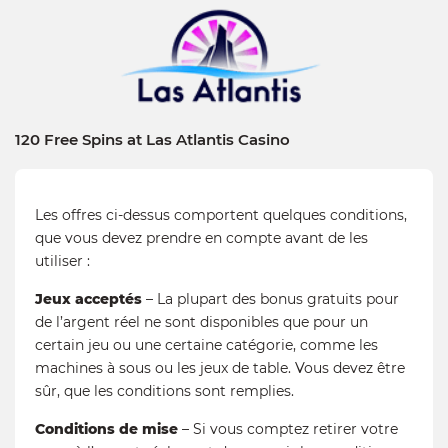
120 Free Spins at Las Atlantis Casino
Les offres ci-dessus comportent quelques conditions,
que vous devez prendre en compte avant de les
utiliser :
Jeux acceptés
– La plupart des bonus gratuits pour
de l’argent réel ne sont disponibles que pour un
certain jeu ou une certaine catégorie, comme les
machines à sous ou les jeux de table. Vous devez être
sûr, que les conditions sont remplies.
Conditions de mise
– Si vous comptez retirer votre