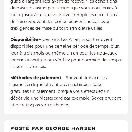
guap à l’argent réel avant de recevoir les conditions
de mise, le casino peut exiger que vous continuiez à
jouer jusqu’à ce que vous ayez rempli les conditions
de mise. Souvent, les bonus peuvent ne pas avoir
d’exigences de mise du tout afin d’être utiles.
Disponibilité
– Certains Las Atlantis sont souvent
disponibles pour une certaine période de temps, d’un
jour à trois mois ou même un an pour les nouveaux
joueurs inscrits, alors vérifiez pour combien de temps
ils sont autorisés.
Méthodes de paiement
– Souvent, lorsque les
casinos en ligne offrent des machines à sous
gratuites uniquement lorsque vous effectuez un
dépôt via une Mastercard par exemple. Soyez prudent
et ne ratez pas votre chance.
POSTÉ PAR GEORGE HANSEN