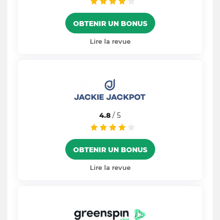
OBTENIR UN BONUS
Lire la revue
4.8
/ 5
OBTENIR UN BONUS
Lire la revue