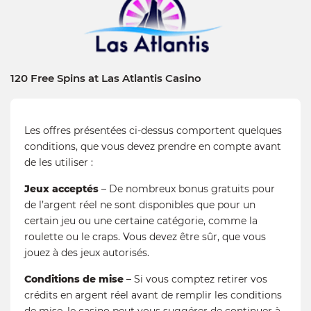
120 Free Spins at Las Atlantis Casino
Les offres présentées ci-dessus comportent quelques
conditions, que vous devez prendre en compte avant
de les utiliser :
Jeux acceptés
– De nombreux bonus gratuits pour
de l’argent réel ne sont disponibles que pour un
certain jeu ou une certaine catégorie, comme la
roulette ou le craps. Vous devez être sûr, que vous
jouez à des jeux autorisés.
Conditions de mise
– Si vous comptez retirer vos
crédits en argent réel avant de remplir les conditions