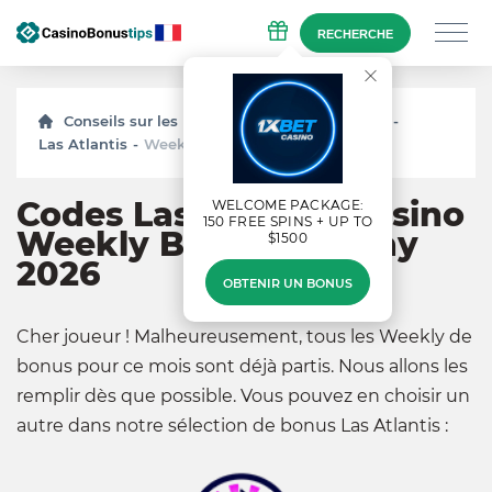
RECHERCHE
Conseils sur les bonus de casino
Bonusuri
Las Atlantis
Weekly Bonus
Codes Las Atlantis Casino
WELCOME PACKAGE:
150 FREE SPINS + UP TO
Weekly Bonus sur May
$1500
2026
OBTENIR UN BONUS
Cher joueur ! Malheureusement, tous les Weekly de
bonus pour ce mois sont déjà partis. Nous allons les
remplir dès que possible. Vous pouvez en choisir un
autre dans notre sélection de bonus Las Atlantis :