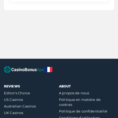
REVIEWS
ABOUT
Editor's Choice
A propos de nous
US Casinos
Politique en matière de
cookies
Australian Casinos
Politique de confidentialité
UK Casinos
Conditions d’utilisation