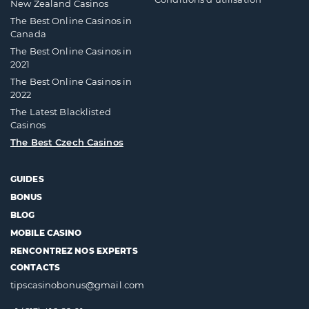
New Zealand Casinos
The Best Online Casinos in
Canada
The Best Online Casinos in
2021
The Best Online Casinos in
2022
The Latest Blacklisted
Casinos
The Best Czech Casinos
GUIDES
BONUS
BLOG
MOBILE CASINO
RENCONTREZ NOS EXPERTS
CONTACTS
tipscasinobonus@gmail.com