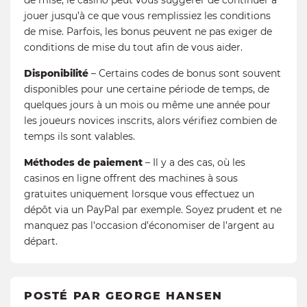
de mise, le casino peut vous suggérer de continuer à
jouer jusqu’à ce que vous remplissiez les conditions
de mise. Parfois, les bonus peuvent ne pas exiger de
conditions de mise du tout afin de vous aider.
Disponibilité
– Certains codes de bonus sont souvent
disponibles pour une certaine période de temps, de
quelques jours à un mois ou même une année pour
les joueurs novices inscrits, alors vérifiez combien de
temps ils sont valables.
Méthodes de paiement
– Il y a des cas, où les
casinos en ligne offrent des machines à sous
gratuites uniquement lorsque vous effectuez un
dépôt via un PayPal par exemple. Soyez prudent et ne
manquez pas l’occasion d’économiser de l’argent au
départ.
POSTÉ PAR GEORGE HANSEN