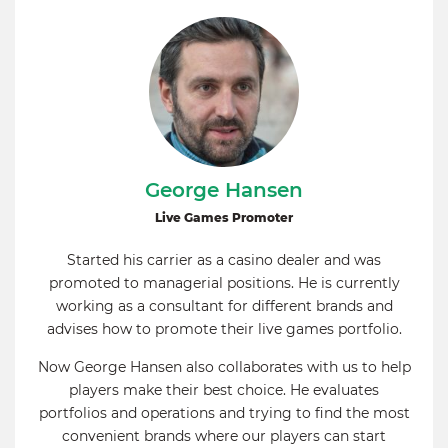
George Hansen
Live Games Promoter
Started his carrier as a casino dealer and was
promoted to managerial positions. He is currently
working as a consultant for different brands and
advises how to promote their live games portfolio.
Now George Hansen also collaborates with us to help
players make their best choice. He evaluates
portfolios and operations and trying to find the most
convenient brands where our players can start