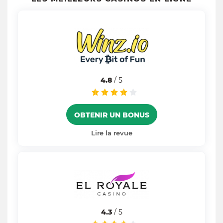
4.8
/ 5
OBTENIR UN BONUS
Lire la revue
4.3
/ 5