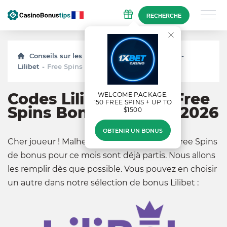
RECHERCHE
Conseils sur les bonus de casino
Bonusuri
Lilibet
Free Spins Bonus
Codes Lilibet Casino Free
WELCOME PACKAGE:
150 FREE SPINS + UP TO
Spins Bonus sur May 2026
$1500
OBTENIR UN BONUS
Cher joueur ! Malheureusement, tous les Free Spins
de bonus pour ce mois sont déjà partis. Nous allons
les remplir dès que possible. Vous pouvez en choisir
un autre dans notre sélection de bonus Lilibet :