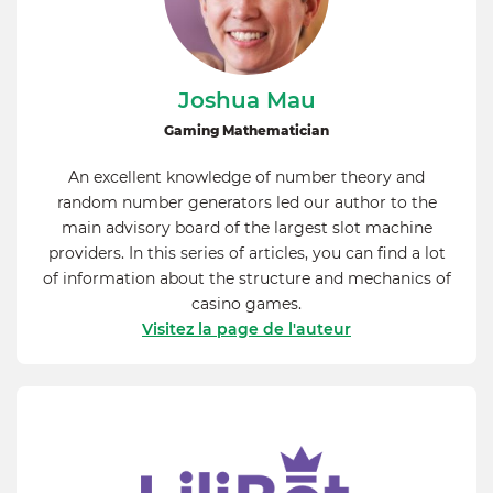
Joshua Mau
Gaming Mathematician
An excellent knowledge of number theory and
random number generators led our author to the
main advisory board of the largest slot machine
providers. In this series of articles, you can find a lot
of information about the structure and mechanics of
casino games.
Visitez la page de l'auteur