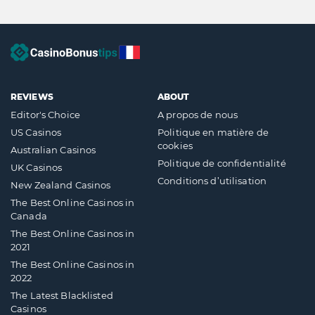
REVIEWS
ABOUT
Editor's Choice
A propos de nous
US Casinos
Politique en matière de
cookies
Australian Casinos
Politique de confidentialité
UK Casinos
Conditions d’utilisation
New Zealand Casinos
The Best Online Casinos in
Canada
The Best Online Casinos in
2021
The Best Online Casinos in
2022
The Latest Blacklisted
Casinos