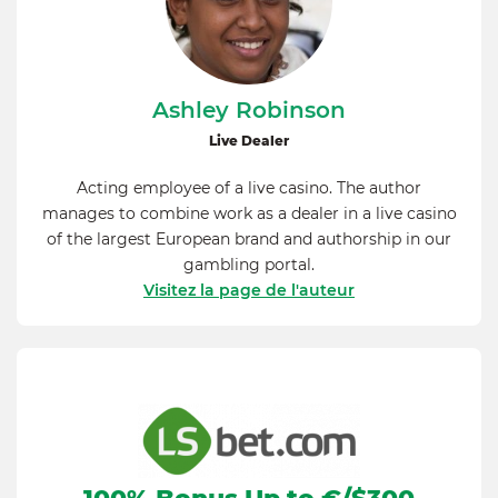
Ashley Robinson
Live Dealer
Acting employee of a live casino. The author
manages to combine work as a dealer in a live casino
of the largest European brand and authorship in our
gambling portal.
Visitez la page de l'auteur