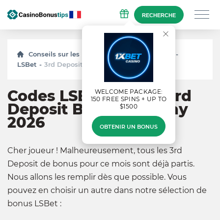
RECHERCHE
Conseils sur les bonus de casino
Bonusuri
LSBet
3rd Deposit Bonus
Codes LSBet Casino 3rd
WELCOME PACKAGE:
150 FREE SPINS + UP TO
Deposit Bonus sur May
$1500
2026
OBTENIR UN BONUS
Cher joueur ! Malheureusement, tous les 3rd
Deposit de bonus pour ce mois sont déjà partis.
Nous allons les remplir dès que possible. Vous
pouvez en choisir un autre dans notre sélection de
bonus LSBet :