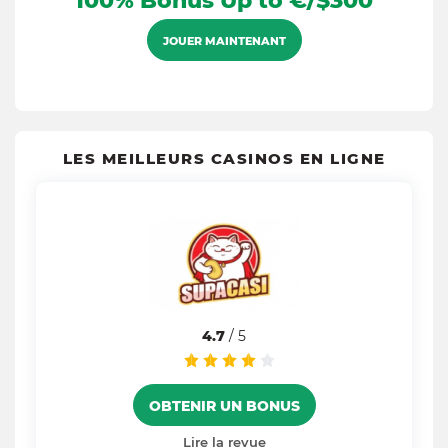
100% Bonus Up to €/$300
JOUER MAINTENANT
LES MEILLEURS CASINOS EN LIGNE
4.7
/ 5
OBTENIR UN BONUS
Lire la revue