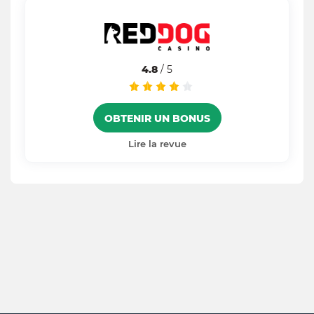
4.8
/ 5
OBTENIR UN BONUS
Lire la revue