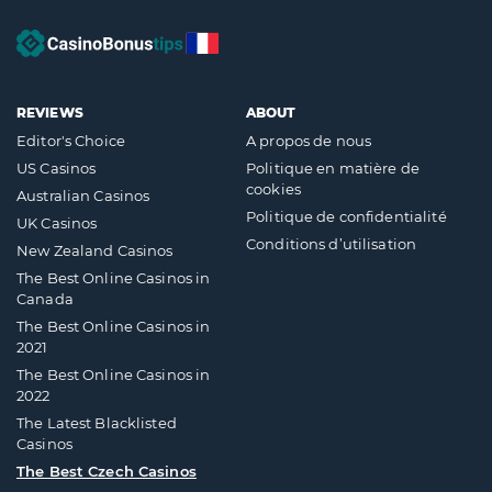
REVIEWS
ABOUT
Editor's Choice
A propos de nous
US Casinos
Politique en matière de
cookies
Australian Casinos
Politique de confidentialité
UK Casinos
Conditions d’utilisation
New Zealand Casinos
The Best Online Casinos in
Canada
The Best Online Casinos in
2021
The Best Online Casinos in
2022
The Latest Blacklisted
Casinos
The Best Czech Casinos