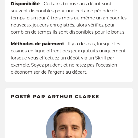
Disponibilité
- Certains bonus sans dépôt sont
souvent disponibles pour une certaine période de
temps, d'un jour à trois mois ou même un an pour les
nouveaux joueurs enregistrés, alors vérifiez pour
combien de temps ils sont disponibles pour le bonus.
Méthodes de paiement
- Il y a des cas, lorsque les
casinos en ligne offrent des jeux gratuits uniquement
lorsque vous effectuez un dépôt via un Skrill par
exemple. Soyez prudent et ne ratez pas l'occasion
d'économiser de l'argent au départ.
POSTÉ PAR ARTHUR CLARKE