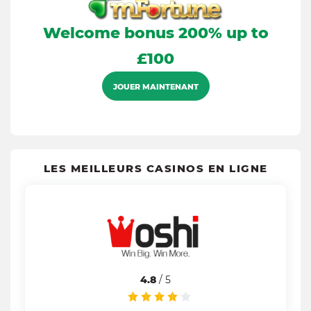
Welcome bonus 200% up to
£100
JOUER MAINTENANT
LES MEILLEURS CASINOS EN LIGNE
4.8
/ 5