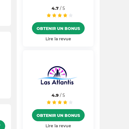
4.7
/ 5
OBTENIR UN BONUS
Lire la revue
4.9
/ 5
OBTENIR UN BONUS
Lire la revue
T