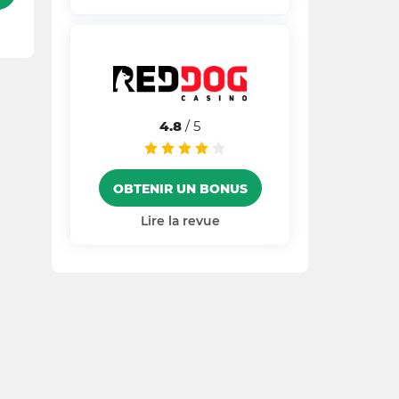
4.8
/ 5
OBTENIR UN BONUS
Lire la revue