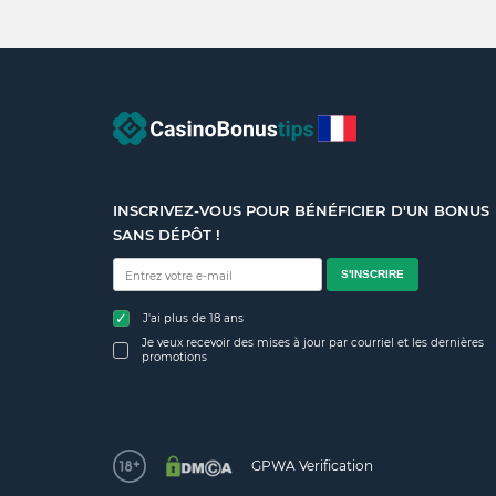
INSCRIVEZ-VOUS POUR BÉNÉFICIER D'UN BONUS
SANS DÉPÔT !
S'INSCRIRE
J'ai plus de 18 ans
Je veux recevoir des mises à jour par courriel et les dernières
promotions
GPWA Verification