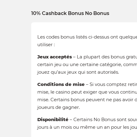
10% Cashback Bonus No Bonus
Les codes bonus listés ci-dessus ont quelque
utiliser :
Jeux acceptés
– La plupart des bonus gratu
certain jeu ou une certaine catégorie, comm
jouez qu’aux jeux qui sont autorisés.
Conditions de mise
– Si vous comptez retir
mise, le casino peut exiger que vous continu
mise. Certains bonus peuvent ne pas avoir 
joueurs de gagner.
Disponibilité
– Certains No Bonus sont souv
jours à un mois ou même un an pour les joueur