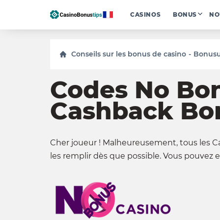
CASINOS
BONUS
NO
Conseils sur les bonus de casino
Bonusu
Codes No Bo
Cashback Bon
Cher joueur ! Malheureusement, tous les Ca
les remplir dès que possible. Vous pouvez 