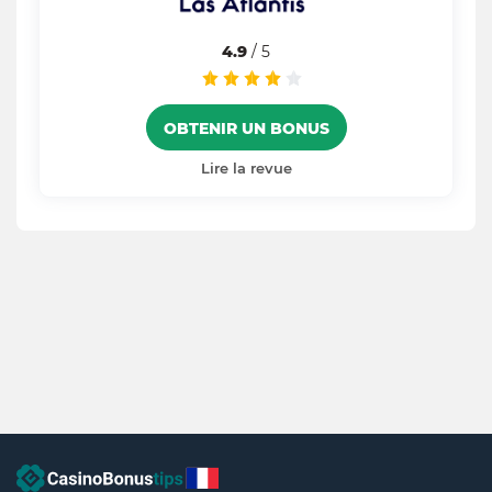
4.9
/ 5
OBTENIR UN BONUS
Lire la revue