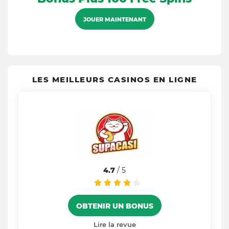
JOUER MAINTENANT
LES MEILLEURS CASINOS EN LIGNE
4.7
/ 5
OBTENIR UN BONUS
Lire la revue