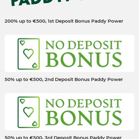
200% up to €500, 1st Deposit Bonus Paddy Power
50% up to €500, 2nd Deposit Bonus Paddy Power
50% up to €500, 3rd Deposit Bonus Paddy Power