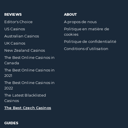
REVIEWS
ABOUT
Editor's Choice
A propos de nous
US Casinos
Politique en matière de
cookies
Australian Casinos
Politique de confidentialité
UK Casinos
Conditions d’utilisation
New Zealand Casinos
The Best Online Casinos in
Canada
The Best Online Casinos in
2021
The Best Online Casinos in
2022
The Latest Blacklisted
Casinos
The Best Czech Casinos
GUIDES