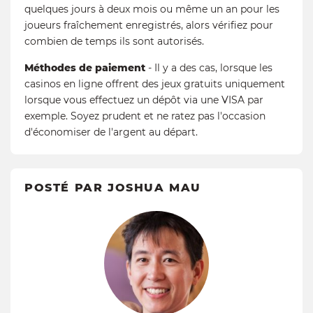
quelques jours à deux mois ou même un an pour les
joueurs fraîchement enregistrés, alors vérifiez pour
combien de temps ils sont autorisés.
Méthodes de paiement
- Il y a des cas, lorsque les
casinos en ligne offrent des jeux gratuits uniquement
lorsque vous effectuez un dépôt via une VISA par
exemple. Soyez prudent et ne ratez pas l'occasion
d'économiser de l'argent au départ.
POSTÉ PAR JOSHUA MAU