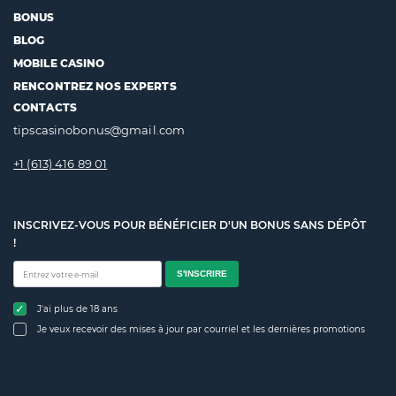
BONUS
BLOG
MOBILE CASINO
RENCONTREZ NOS EXPERTS
CONTACTS
tipscasinobonus@gmail.com
+1 (613) 416 89 01
INSCRIVEZ-VOUS POUR BÉNÉFICIER D'UN BONUS SANS DÉPÔT
!
S'INSCRIRE
J'ai plus de 18 ans
Je veux recevoir des mises à jour par courriel et les dernières promotions