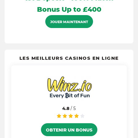
Bonus Up to £400
JOUER MAINTENANT
LES MEILLEURS CASINOS EN LIGNE
4.8
/ 5
OBTENIR UN BONUS