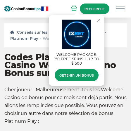
RECHERCHE
Conseils sur les bonus de casino
Bonusuri
Platinum Play
Welcome Casino Bonus
Codes Platinum Play
WELCOME PACKAGE:
150 FREE SPINS + UP TO
Casino Welcome Casino
$1500
Bonus sur May 2026
OBTENIR UN BONUS
Cher joueur ! Malheureusement, tous les Welcome
Casino de bonus pour ce mois sont déjà partis. Nous
allons les remplir dès que possible. Vous pouvez en
choisir un autre dans notre sélection de bonus
Platinum Play :